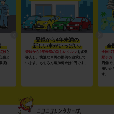
登録から4年未満の
潔」
新しい車がいっぱい♪
全
点検
と
登録から4年未満の新しいクルマ
を多数
全国47
心感と
導入し、快適な車両の提供を追求して
駅チカ
環境に
います。もちろん追加料金は0円です。
店舗で
用いた
す。