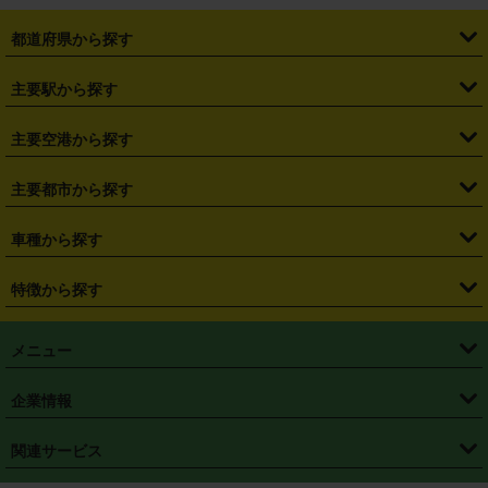
都道府県から探す
・
北海道
・
青森県
・
岩手県
・
宮城県
・
秋田県
・
山形県
主要駅から探す
・
福島県
・
東京都
・
神奈川県
・
埼玉県
・
千葉県
・
茨城県
・
札幌駅
・
仙台駅
・
新宿駅
・
池袋駅
・
渋谷駅
・
東京駅
主要空港から探す
・
栃木県
・
群馬県
・
山梨県
・
愛知県
・
静岡県
・
岐阜県
・
横浜駅
・
川崎駅
・
大宮駅
・
西船橋駅
・
柏駅
・
名古屋駅
・
新千歳空港
・
仙台空港
主要都市から探す
・
長野県
・
新潟県
・
富山県
・
石川県
・
福井県
・
大阪府
・
大阪駅
・
難波駅
・
三宮駅
・
京都駅
・
広島駅
・
博多駅
・
成田空港
・
羽田空港
・
兵庫県
・
京都府
・
滋賀県
・
和歌山県
・
奈良県
・
三重県
・
札幌市
・
仙台市
車種から探す
・
熊本駅
・
那覇空港駅
・
中部国際空港セントレア
・
関西国際空港
・
鳥取県
・
島根県
・
岡山県
・
広島県
・
山口県
・
徳島県
・
千葉市
・
さいたま市
・
軽自動車
・
コンパクトカー
・
ステーションワゴン・セダン
特徴から探す
・
大阪国際空港（伊丹空港）
・
神戸空港
・
香川県
・
愛媛県
・
高知県
・
福岡県
・
佐賀県
・
長崎県
・
横浜市
・
川崎市
・
ミニバン・ワンボックス
・
高級ミニバン・ワンボックス
・
SUV
・
岡山空港
・
徳島空港
・
ハイブリッド
・
宅配レンタカー
・
ETCカードレンタル
・
熊本県
・
大分県
・
宮崎県
・
鹿児島県
・
沖縄県
・
相模原市
・
新潟市
メニュー
・
軽トラック・商用バン
・
福岡空港
・
鹿児島空港
・
長期レンタル
・
深夜時間帯レンタル
・
免責補償プラス
・
静岡市
・
浜松市
・
・
トラック・バン
トップページ
・
はじめての方へ
・
ご利用案内
(タウンエースバン、ライトエースバン等)
企業情報
・
那覇空港
・
パーフェクト補償
・
スタッドレスタイヤ
・
直前予約
・
名古屋市
・
京都市
・
・
トラック・バン
ベストレート保証
・
予約から返却まで
・
・
店舗オリジナル
利用シーン別ガイ
(ハイエースバン・キャラバン等)
・
・
ニコパス(アプリ)
会社概要
・
ニュース
・
国際運転免許証
・
フランチャイズ募集
・
営業時間外返却サービス
・
個人情報保護
関連サービス
・
大阪市
・
堺市
ド
・
・
レッカー搬送サービス
カスタマーハラスメントに対する基本方針
・
神戸市
・
岡山市