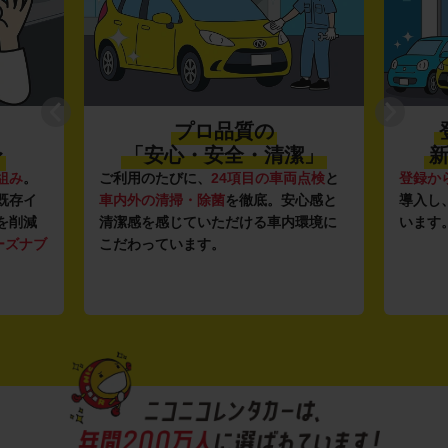
プロ品質の
〜
「安心・安全・清潔」
新
組み
。
ご利用のたびに、
24項目の車両点検
と
登録か
既存イ
車内外の清掃・除菌
を徹底。安心感と
導入し
を削減
清潔感を感じていただける車内環境に
います
ーズナブ
こだわっています。