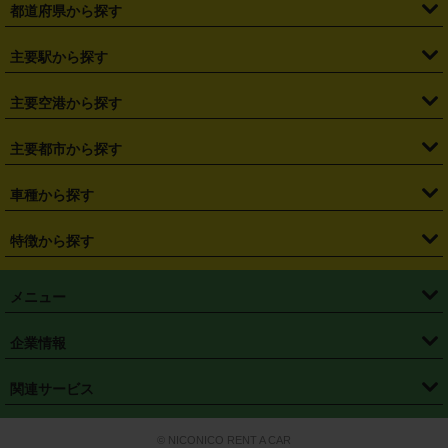
都道府県から探す
・
北海道
・
青森県
・
岩手県
・
宮城県
・
秋田県
・
山形県
主要駅から探す
・
福島県
・
東京都
・
神奈川県
・
埼玉県
・
千葉県
・
茨城県
・
札幌駅
・
仙台駅
・
新宿駅
・
池袋駅
・
渋谷駅
・
東京駅
主要空港から探す
・
栃木県
・
群馬県
・
山梨県
・
愛知県
・
静岡県
・
岐阜県
・
横浜駅
・
川崎駅
・
大宮駅
・
西船橋駅
・
柏駅
・
名古屋駅
・
新千歳空港
・
仙台空港
主要都市から探す
・
長野県
・
新潟県
・
富山県
・
石川県
・
福井県
・
大阪府
・
大阪駅
・
難波駅
・
三宮駅
・
京都駅
・
広島駅
・
博多駅
・
成田空港
・
羽田空港
・
兵庫県
・
京都府
・
滋賀県
・
和歌山県
・
奈良県
・
三重県
・
札幌市
・
仙台市
車種から探す
・
熊本駅
・
那覇空港駅
・
中部国際空港セントレア
・
関西国際空港
・
鳥取県
・
島根県
・
岡山県
・
広島県
・
山口県
・
徳島県
・
千葉市
・
さいたま市
・
軽自動車
・
コンパクトカー
・
ステーションワゴン・セダン
特徴から探す
・
大阪国際空港（伊丹空港）
・
神戸空港
・
香川県
・
愛媛県
・
高知県
・
福岡県
・
佐賀県
・
長崎県
・
横浜市
・
川崎市
・
ミニバン・ワンボックス
・
高級ミニバン・ワンボックス
・
SUV
・
岡山空港
・
徳島空港
・
ハイブリッド
・
宅配レンタカー
・
ETCカードレンタル
・
熊本県
・
大分県
・
宮崎県
・
鹿児島県
・
沖縄県
・
相模原市
・
新潟市
メニュー
・
軽トラック・商用バン
・
福岡空港
・
鹿児島空港
・
長期レンタル
・
深夜時間帯レンタル
・
免責補償プラス
・
静岡市
・
浜松市
・
・
トラック・バン
トップページ
・
はじめての方へ
・
ご利用案内
(タウンエースバン、ライトエースバン等)
企業情報
・
那覇空港
・
パーフェクト補償
・
スタッドレスタイヤ
・
直前予約
・
名古屋市
・
京都市
・
・
トラック・バン
ベストレート保証
・
予約から返却まで
・
・
店舗オリジナル
利用シーン別ガイ
(ハイエースバン・キャラバン等)
・
・
ニコパス(アプリ)
会社概要
・
ニュース
・
国際運転免許証
・
フランチャイズ募集
・
営業時間外返却サービス
・
個人情報保護
関連サービス
・
大阪市
・
堺市
ド
・
・
レッカー搬送サービス
カスタマーハラスメントに対する基本方針
・
神戸市
・
岡山市
・
・
車種・料金
カーリースなら「定額ニコノリパック」
・
店舗を探す
・
キャンペーン
© NICONICO RENT A CAR
・
特定商取引法に基づく表記
・
旅行業約款