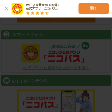
WEBより最大30％お得！

開く
公式アプリ「ニコパス」
検索
スマートフォン
⇒ アプリなら最短3分スピード出発！
おすすめコンテンツ