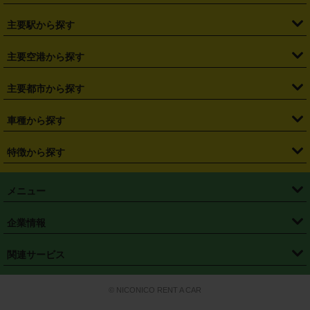
・
北海道
・
青森県
・
岩手県
・
宮城県
・
秋田県
・
山形県
主要駅から探す
・
福島県
・
東京都
・
神奈川県
・
埼玉県
・
千葉県
・
茨城県
・
札幌駅
・
仙台駅
・
新宿駅
・
池袋駅
・
渋谷駅
・
東京駅
主要空港から探す
・
栃木県
・
群馬県
・
山梨県
・
愛知県
・
静岡県
・
岐阜県
・
横浜駅
・
川崎駅
・
大宮駅
・
西船橋駅
・
柏駅
・
名古屋駅
・
新千歳空港
・
仙台空港
主要都市から探す
・
長野県
・
新潟県
・
富山県
・
石川県
・
福井県
・
大阪府
・
大阪駅
・
難波駅
・
三宮駅
・
京都駅
・
広島駅
・
博多駅
・
成田空港
・
羽田空港
・
兵庫県
・
京都府
・
滋賀県
・
和歌山県
・
奈良県
・
三重県
・
札幌市
・
仙台市
車種から探す
・
熊本駅
・
那覇空港駅
・
中部国際空港セントレア
・
関西国際空港
・
鳥取県
・
島根県
・
岡山県
・
広島県
・
山口県
・
徳島県
・
千葉市
・
さいたま市
・
軽自動車
・
コンパクトカー
・
ステーションワゴン・セダン
特徴から探す
・
大阪国際空港（伊丹空港）
・
神戸空港
・
香川県
・
愛媛県
・
高知県
・
福岡県
・
佐賀県
・
長崎県
・
横浜市
・
川崎市
・
ミニバン・ワンボックス
・
高級ミニバン・ワンボックス
・
SUV
・
岡山空港
・
徳島空港
・
ハイブリッド
・
宅配レンタカー
・
ETCカードレンタル
・
熊本県
・
大分県
・
宮崎県
・
鹿児島県
・
沖縄県
・
相模原市
・
新潟市
メニュー
・
軽トラック・商用バン
・
福岡空港
・
鹿児島空港
・
長期レンタル
・
深夜時間帯レンタル
・
免責補償プラス
・
静岡市
・
浜松市
・
・
トラック・バン
トップページ
・
はじめての方へ
・
ご利用案内
(タウンエースバン、ライトエースバン等)
企業情報
・
那覇空港
・
パーフェクト補償
・
スタッドレスタイヤ
・
直前予約
・
名古屋市
・
京都市
・
・
トラック・バン
ベストレート保証
・
予約から返却まで
・
・
店舗オリジナル
利用シーン別ガイ
(ハイエースバン・キャラバン等)
・
・
ニコパス(アプリ)
会社概要
・
ニュース
・
国際運転免許証
・
フランチャイズ募集
・
営業時間外返却サービス
・
個人情報保護
関連サービス
・
大阪市
・
堺市
ド
・
・
レッカー搬送サービス
カスタマーハラスメントに対する基本方針
・
神戸市
・
岡山市
・
・
車種・料金
カーリースなら「定額ニコノリパック」
・
店舗を探す
・
キャンペーン
© NICONICO RENT A CAR
・
特定商取引法に基づく表記
・
旅行業約款
・
広島市
・
北九州市
・
・
会員特典
超短期カーリースの「ニコリース」
・
選ばれる理由
・
安心・安全への取