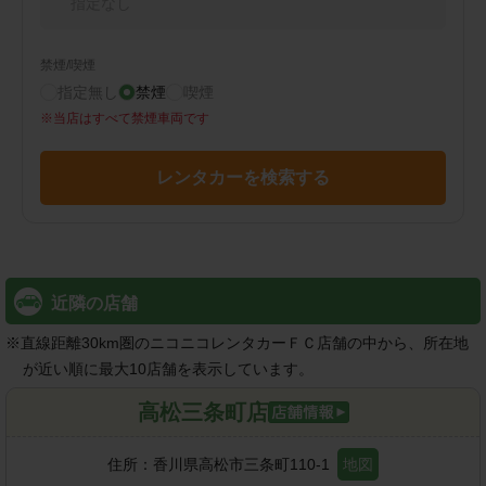
指定なし
禁煙/喫煙
指定無し
禁煙
喫煙
※
当店はすべて禁煙車両です
レンタカーを検索する
近隣の店舗
※
直線距離30km圏のニコニコレンタカーＦＣ店舗の中から、所在地
が近い順に最大10店舗を表示しています。
高松三条町店
住所：
香川県高松市三条町110-1
地図