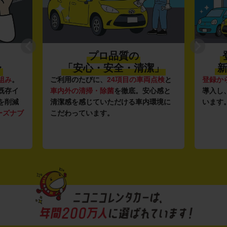
プロ品質の
〜
「安心・安全・清潔」
新
組み
。
ご利用のたびに、
24項目の車両点検
と
登録か
既存イ
車内外の清掃・除菌
を徹底。安心感と
導入し
を削減
清潔感を感じていただける車内環境に
います
ーズナブ
こだわっています。