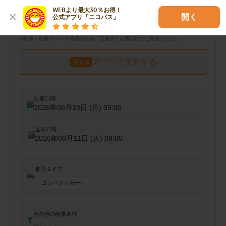
対応サービス
WEBより最大30％お得！

ガソスタ併設
ETCレンタル
カーナビ無料
開く
公式アプリ「ニコパス」
車両預かり
バイク預かり
自転車預かり
※
※
※
※
駐車・駐輪
スペース確認のため、店舗までお電話にてご相談ください。
アプリで予約する
最安値
出発日時
2026年08月10日 (月)
09:00
返却日時
2026年08月11日 (火)
09:00
車両タイプ
コンパクトカー
その他の検索条件