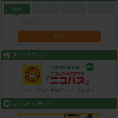
店舗名
駅名
新幹線名
空港名
検索
スマートフォン
⇒ アプリなら最短3分スピード出発！
おすすめコンテンツ