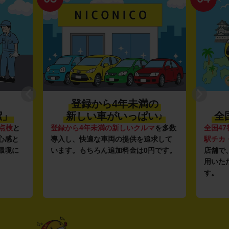
登録から4年未満の
潔」
新しい車がいっぱい♪
全
点検
と
登録から4年未満の新しいクルマ
を多数
全国47
心感と
導入し、快適な車両の提供を追求して
駅チカ
環境に
います。もちろん追加料金は0円です。
店舗で
用いた
す。