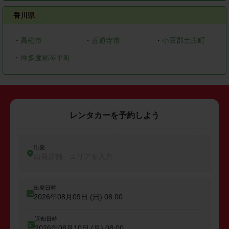
香川県
・
高松市
・
善通寺市
・
小豆郡土庄町
・
仲多度郡琴平町
レンタカーを予約しよう
出発
出発店舗、エリアを入力
出発日時
2026年08月09日 (日)
08:00
返却日時
2026年08月10日 (月)
08:00