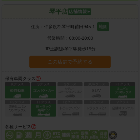
琴平店
住所：
仲多度郡琴平町苗田945-1
地図
営業時間：
08:00-20:00
JR土讃線
/
琴平駅
徒歩
15
分
この店舗で予約する
保有車両クラス
各種サービス