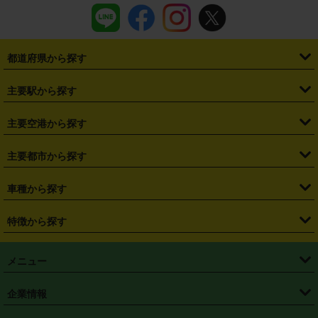
都道府県から探す
・
北海道
・
青森県
・
岩手県
・
宮城県
・
秋田県
・
山形県
主要駅から探す
・
福島県
・
東京都
・
神奈川県
・
埼玉県
・
千葉県
・
茨城県
・
札幌駅
・
仙台駅
・
新宿駅
・
池袋駅
・
渋谷駅
・
東京駅
主要空港から探す
・
栃木県
・
群馬県
・
山梨県
・
愛知県
・
静岡県
・
岐阜県
・
横浜駅
・
川崎駅
・
大宮駅
・
西船橋駅
・
柏駅
・
名古屋駅
・
新千歳空港
・
仙台空港
主要都市から探す
・
長野県
・
新潟県
・
富山県
・
石川県
・
福井県
・
大阪府
・
大阪駅
・
難波駅
・
三宮駅
・
京都駅
・
広島駅
・
博多駅
・
成田空港
・
羽田空港
・
兵庫県
・
京都府
・
滋賀県
・
和歌山県
・
奈良県
・
三重県
・
札幌市
・
仙台市
車種から探す
・
熊本駅
・
那覇空港駅
・
中部国際空港セントレア
・
関西国際空港
・
鳥取県
・
島根県
・
岡山県
・
広島県
・
山口県
・
徳島県
・
千葉市
・
さいたま市
・
軽自動車
・
コンパクトカー
・
ステーションワゴン・セダン
特徴から探す
・
大阪国際空港（伊丹空港）
・
神戸空港
・
香川県
・
愛媛県
・
高知県
・
福岡県
・
佐賀県
・
長崎県
・
横浜市
・
川崎市
・
ミニバン・ワンボックス
・
高級ミニバン・ワンボックス
・
SUV
・
岡山空港
・
徳島空港
・
ハイブリッド
・
宅配レンタカー
・
ETCカードレンタル
・
熊本県
・
大分県
・
宮崎県
・
鹿児島県
・
沖縄県
・
相模原市
・
新潟市
メニュー
・
軽トラック・商用バン
・
福岡空港
・
鹿児島空港
・
長期レンタル
・
深夜時間帯レンタル
・
免責補償プラス
・
静岡市
・
浜松市
・
・
トラック・バン
トップページ
・
はじめての方へ
・
ご利用案内
(タウンエースバン、ライトエースバン等)
企業情報
・
那覇空港
・
パーフェクト補償
・
スタッドレスタイヤ
・
直前予約
・
名古屋市
・
京都市
・
・
トラック・バン
ベストレート保証
・
予約から返却まで
・
・
店舗オリジナル
利用シーン別ガイ
(ハイエースバン・キャラバン等)