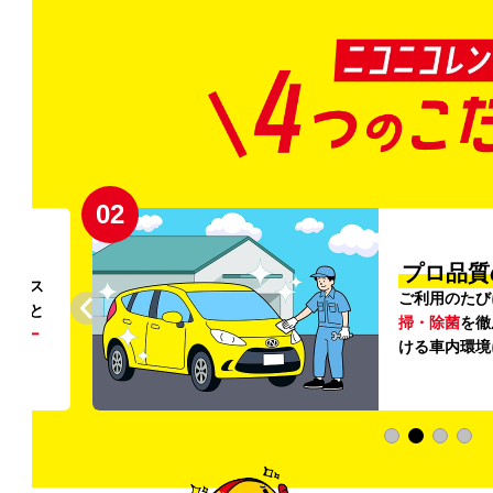
02
円〜
プロ品質
リンス
ご利用のたび
ること
掃・除菌
を徹
う
リー
ける車内環境