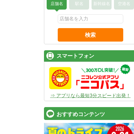
店舗名
駅名
新幹線名
空港名
検索
スマートフォン
⇒ アプリなら最短3分スピード出発！
おすすめコンテンツ