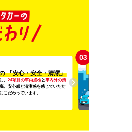
03
の
「安心・安全・清潔」
に、
24項目の車両点検
と
車内外の清
底。安心感と清潔感を感じていただ
にこだわっています。