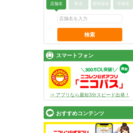
店舗名
駅名
新幹線名
空港名
検索
スマートフォン
⇒ アプリなら最短3分スピード出発！
おすすめコンテンツ