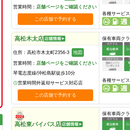
営業時間：
店舗ページをご確認ください
各種サービス
この店舗で予約する
高松木太店
保有車両クラ
住所：
高松市木太町2356-3
地図
営業時間：
店舗ページをご確認ください
琴電志度線
/
沖松島駅
徒歩
10
分
各種サービス
営業時間外返却サービス対応店
この店舗で予約する
保有車両クラ
高松東バイパス店