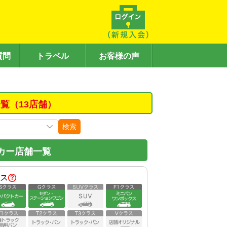
質問
トラベル
お客様の声
覧（13店舗）
検索
カー店舗一覧
ス