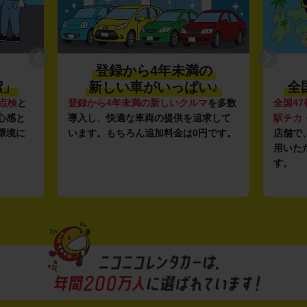
登録から4年未満の
潔」
新しい車がいっぱい♪
全
点検
と
登録から4年未満の新しいクルマ
を多数
全国47
心感と
導入し、快適な車両の提供を追求して
駅チカ
環境に
います。もちろん追加料金は0円です。
店舗で
用いた
す。