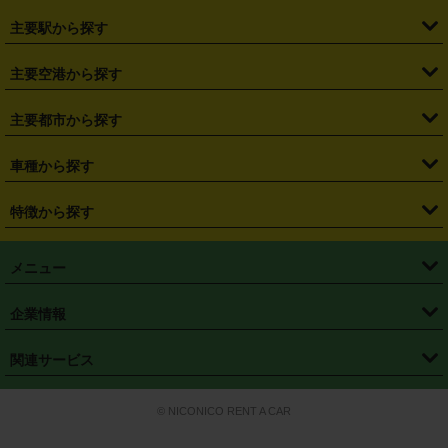
・
北海道
・
青森県
・
岩手県
・
宮城県
・
秋田県
・
山形県
主要駅から探す
・
福島県
・
東京都
・
神奈川県
・
埼玉県
・
千葉県
・
茨城県
・
札幌駅
・
仙台駅
・
新宿駅
・
池袋駅
・
渋谷駅
・
東京駅
主要空港から探す
・
栃木県
・
群馬県
・
山梨県
・
愛知県
・
静岡県
・
岐阜県
・
横浜駅
・
川崎駅
・
大宮駅
・
西船橋駅
・
柏駅
・
名古屋駅
・
新千歳空港
・
仙台空港
主要都市から探す
・
長野県
・
新潟県
・
富山県
・
石川県
・
福井県
・
大阪府
・
大阪駅
・
難波駅
・
三宮駅
・
京都駅
・
広島駅
・
博多駅
・
成田空港
・
羽田空港
・
兵庫県
・
京都府
・
滋賀県
・
和歌山県
・
奈良県
・
三重県
・
札幌市
・
仙台市
車種から探す
・
熊本駅
・
那覇空港駅
・
中部国際空港セントレア
・
関西国際空港
・
鳥取県
・
島根県
・
岡山県
・
広島県
・
山口県
・
徳島県
・
千葉市
・
さいたま市
・
軽自動車
・
コンパクトカー
・
ステーションワゴン・セダン
特徴から探す
・
大阪国際空港（伊丹空港）
・
神戸空港
・
香川県
・
愛媛県
・
高知県
・
福岡県
・
佐賀県
・
長崎県
・
横浜市
・
川崎市
・
ミニバン・ワンボックス
・
高級ミニバン・ワンボックス
・
SUV
・
岡山空港
・
徳島空港
・
ハイブリッド
・
宅配レンタカー
・
ETCカードレンタル
・
熊本県
・
大分県
・
宮崎県
・
鹿児島県
・
沖縄県
・
相模原市
・
新潟市
メニュー
・
軽トラック・商用バン
・
福岡空港
・
鹿児島空港
・
長期レンタル
・
深夜時間帯レンタル
・
免責補償プラス
・
静岡市
・
浜松市
・
・
トラック・バン
トップページ
・
はじめての方へ
・
ご利用案内
(タウンエースバン、ライトエースバン等)
企業情報
・
那覇空港
・
パーフェクト補償
・
スタッドレスタイヤ
・
直前予約
・
名古屋市
・
京都市
・
・
トラック・バン
ベストレート保証
・
予約から返却まで
・
・
店舗オリジナル
利用シーン別ガイ
(ハイエースバン・キャラバン等)
・
・
ニコパス(アプリ)
会社概要
・
ニュース
・
国際運転免許証
・
フランチャイズ募集
・
営業時間外返却サービス
・
個人情報保護
関連サービス
・
大阪市
・
堺市
ド
・
・
レッカー搬送サービス
カスタマーハラスメントに対する基本方針
・
神戸市
・
岡山市
・
・
車種・料金
カーリースなら「定額ニコノリパック」
・
店舗を探す
・
キャンペーン
© NICONICO RENT A CAR
・
特定商取引法に基づく表記
・
旅行業約款
・
広島市
・
北九州市
・
・
会員特典
超短期カーリースの「ニコリース」
・
選ばれる理由
・
安心・安全への取