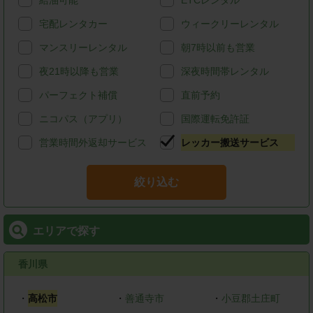
給油可能
ETCレンタル
宅配レンタカー
ウィークリーレンタル
マンスリーレンタル
朝7時以前も営業
夜21時以降も営業
深夜時間帯レンタル
パーフェクト補償
直前予約
ニコパス（アプリ）
国際運転免許証
営業時間外返却サービス
レッカー搬送サービス
絞り込む
エリアで探す
香川県
・
高松市
・
善通寺市
・
小豆郡土庄町