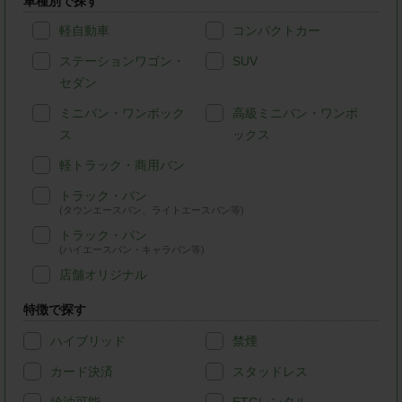
車種別で探す
軽自動車
コンパクトカー
ステーションワゴン・
SUV
セダン
ミニバン・ワンボック
高級ミニバン・ワンボ
ス
ックス
軽トラック・商用バン
トラック・バン
(タウンエースバン、ライトエースバン等)
トラック・バン
(ハイエースバン・キャラバン等)
店舗オリジナル
特徴で探す
ハイブリッド
禁煙
カード決済
スタッドレス