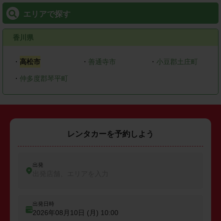
エリアで探す
香川県
・
高松市
・
善通寺市
・
小豆郡土庄町
・
仲多度郡琴平町
レンタカーを予約しよう
出発
出発店舗、エリアを入力
出発日時
2026年08月10日 (月)
10:00