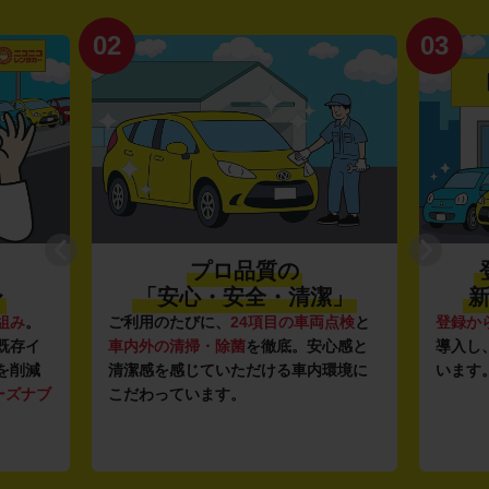
02
03
プロ品質の
〜
「安心・安全・清潔」
新
組み
。
ご利用のたびに、
24項目の車両点検
と
登録か
既存イ
車内外の清掃・除菌
を徹底。安心感と
導入し
を削減
清潔感を感じていただける車内環境に
います
ーズナブ
こだわっています。