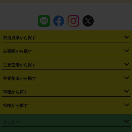
都道府県から探す
・
北海道
・
青森県
・
岩手県
・
宮城県
・
秋田県
・
山形県
主要駅から探す
・
福島県
・
東京都
・
神奈川県
・
埼玉県
・
千葉県
・
茨城県
・
札幌駅
・
仙台駅
・
新宿駅
・
池袋駅
・
渋谷駅
・
東京駅
主要空港から探す
・
栃木県
・
群馬県
・
山梨県
・
愛知県
・
静岡県
・
岐阜県
・
横浜駅
・
川崎駅
・
大宮駅
・
西船橋駅
・
柏駅
・
名古屋駅
・
新千歳空港
・
仙台空港
主要都市から探す
・
長野県
・
新潟県
・
富山県
・
石川県
・
福井県
・
大阪府
・
大阪駅
・
難波駅
・
三宮駅
・
京都駅
・
広島駅
・
博多駅
・
成田空港
・
羽田空港
・
兵庫県
・
京都府
・
滋賀県
・
和歌山県
・
奈良県
・
三重県
・
札幌市
・
仙台市
車種から探す
・
熊本駅
・
那覇空港駅
・
中部国際空港セントレア
・
関西国際空港
・
鳥取県
・
島根県
・
岡山県
・
広島県
・
山口県
・
徳島県
・
千葉市
・
さいたま市
・
軽自動車
・
コンパクトカー
・
ステーションワゴン・セダン
特徴から探す
・
大阪国際空港（伊丹空港）
・
神戸空港
・
香川県
・
愛媛県
・
高知県
・
福岡県
・
佐賀県
・
長崎県
・
横浜市
・
川崎市
・
ミニバン・ワンボックス
・
高級ミニバン・ワンボックス
・
SUV
・
岡山空港
・
徳島空港
・
ハイブリッド
・
宅配レンタカー
・
ETCカードレンタル
・
熊本県
・
大分県
・
宮崎県
・
鹿児島県
・
沖縄県
・
相模原市
・
新潟市
メニュー
・
軽トラック・商用バン
・
福岡空港
・
鹿児島空港
・
長期レンタル
・
深夜時間帯レンタル
・
免責補償プラス
・
静岡市
・
浜松市