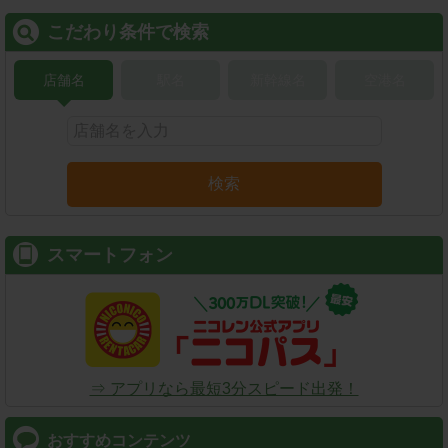
こだわり条件で検索
店舗名
駅名
新幹線名
空港名
検索
スマートフォン
⇒ アプリなら最短3分スピード出発！
おすすめコンテンツ