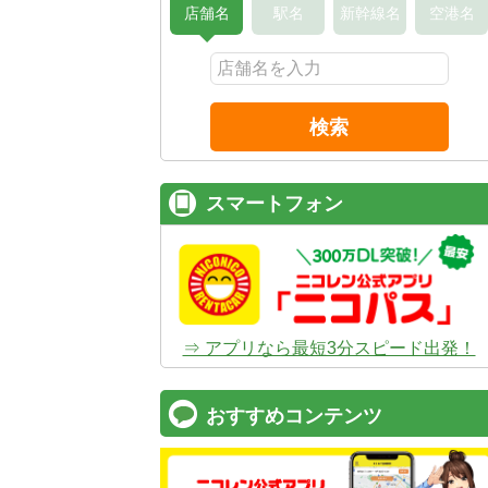
店舗名
駅名
新幹線名
空港名
検索
スマートフォン
⇒ アプリなら最短3分スピード出発！
おすすめコンテンツ