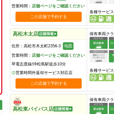
営業時間：
店舗ページをご確認ください
各種サービス
この店舗で予約する
高松木太店
保有車両クラ
住所：
高松市木太町2356-3
地図
営業時間：
店舗ページをご確認ください
琴電志度線
/
沖松島駅
徒歩
10
分
各種サービス
営業時間外返却サービス対応店
この店舗で予約する
保有車両クラ
高松東バイパス店