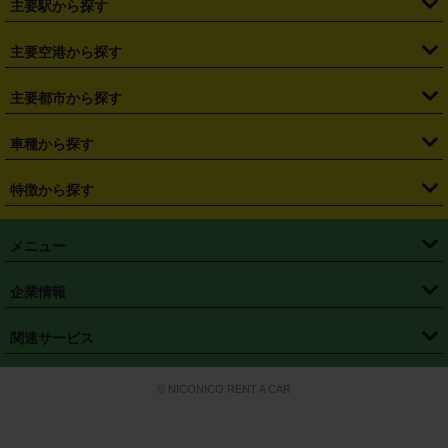
主要駅から探す
・
福島県
・
東京都
・
神奈川県
・
埼玉県
・
千葉県
・
茨城県
・
札幌駅
・
仙台駅
・
新宿駅
・
池袋駅
・
渋谷駅
・
東京駅
主要空港から探す
・
栃木県
・
群馬県
・
山梨県
・
愛知県
・
静岡県
・
岐阜県
・
横浜駅
・
川崎駅
・
大宮駅
・
西船橋駅
・
柏駅
・
名古屋駅
・
新千歳空港
・
仙台空港
主要都市から探す
・
長野県
・
新潟県
・
富山県
・
石川県
・
福井県
・
大阪府
・
大阪駅
・
難波駅
・
三宮駅
・
京都駅
・
広島駅
・
博多駅
・
成田空港
・
羽田空港
・
兵庫県
・
京都府
・
滋賀県
・
和歌山県
・
奈良県
・
三重県
・
札幌市
・
仙台市
車種から探す
・
熊本駅
・
那覇空港駅
・
中部国際空港セントレア
・
関西国際空港
・
鳥取県
・
島根県
・
岡山県
・
広島県
・
山口県
・
徳島県
・
千葉市
・
さいたま市
・
軽自動車
・
コンパクトカー
・
ステーションワゴン・セダン
特徴から探す
・
大阪国際空港（伊丹空港）
・
神戸空港
・
香川県
・
愛媛県
・
高知県
・
福岡県
・
佐賀県
・
長崎県
・
横浜市
・
川崎市
・
ミニバン・ワンボックス
・
高級ミニバン・ワンボックス
・
SUV
・
岡山空港
・
徳島空港
・
ハイブリッド
・
宅配レンタカー
・
ETCカードレンタル
・
熊本県
・
大分県
・
宮崎県
・
鹿児島県
・
沖縄県
・
相模原市
・
新潟市
メニュー
・
軽トラック・商用バン
・
福岡空港
・
鹿児島空港
・
長期レンタル
・
深夜時間帯レンタル
・
免責補償プラス
・
静岡市
・
浜松市
・
・
トラック・バン
トップページ
・
はじめての方へ
・
ご利用案内
(タウンエースバン、ライトエースバン等)
企業情報
・
那覇空港
・
パーフェクト補償
・
スタッドレスタイヤ
・
直前予約
・
名古屋市
・
京都市
・
・
トラック・バン
ベストレート保証
・
予約から返却まで
・
・
店舗オリジナル
利用シーン別ガイ
(ハイエースバン・キャラバン等)
・
・
ニコパス(アプリ)
会社概要
・
ニュース
・
国際運転免許証
・
フランチャイズ募集
・
営業時間外返却サービス
・
個人情報保護
関連サービス
・
大阪市
・
堺市
ド
・
・
レッカー搬送サービス
カスタマーハラスメントに対する基本方針
・
神戸市
・
岡山市
・
・
車種・料金
カーリースなら「定額ニコノリパック」
・
店舗を探す
・
キャンペーン
© NICONICO RENT A CAR
・
特定商取引法に基づく表記
・
旅行業約款
・
広島市
・
北九州市
・
・
会員特典
超短期カーリースの「ニコリース」
・
選ばれる理由
・
安心・安全への取
り組み
・
福岡市
・
熊本市