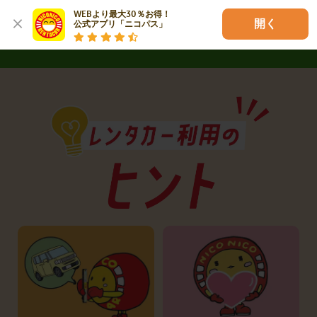
詳しく見る
WEBより最大30％お得！

開く
公式アプリ「ニコパス」