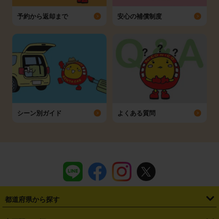
予約から返却まで
安心の補償制度
シーン別ガイド
よくある質問
都道府県から探す
・
北海道
・
青森県
・
岩手県
・
宮城県
・
秋田県
・
山形県