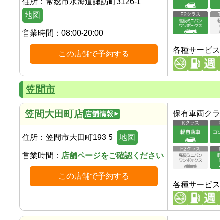
住所：
常総市水海道諏訪町3126-1
地図
営業時間：
08:00-20:00
各種サービス
この店舗で予約する
笠間市
笠間大田町店
保有車両クラ
住所：
笠間市大田町193-5
地図
営業時間：
店舗ページをご確認ください
この店舗で予約する
各種サービス