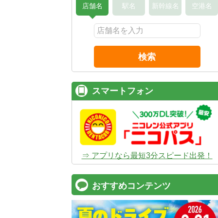
店舗名
駅名
新幹線名
空港名
検索
スマートフォン
⇒ アプリなら最短3分スピード出発！
おすすめコンテンツ