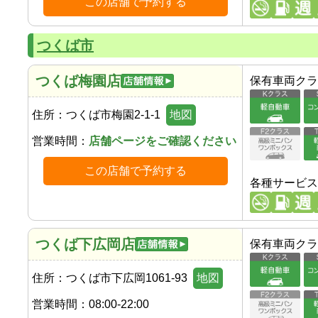
この店舗で予約する
つくば市
つくば梅園店
保有車両クラ
住所：
つくば市梅園2-1-1
地図
営業時間：
店舗ページをご確認ください
この店舗で予約する
各種サービス
つくば下広岡店
保有車両クラ
住所：
つくば市下広岡1061-93
地図
営業時間：
08:00-22:00