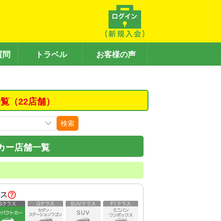
質問
トラベル
お客様の声
覧（22店舗）
検索
カー店舗一覧
ス