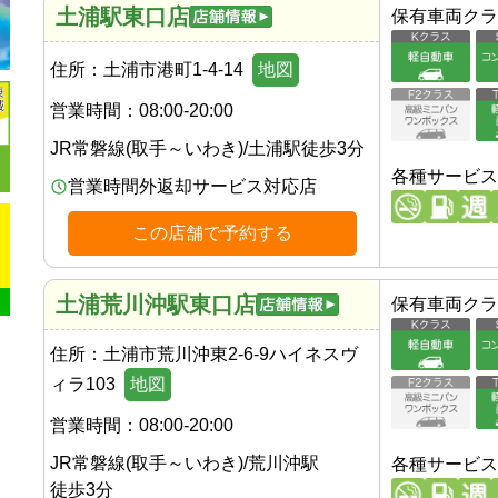
土浦駅東口店
保有車両クラ
住所：
土浦市港町1-4-14
地図
営業時間：
08:00-20:00
JR常磐線(取手～いわき)
/
土浦駅
徒歩
3
分
各種サービス
営業時間外返却サービス対応店
この店舗で予約する
土浦荒川沖駅東口店
保有車両クラ
住所：
土浦市荒川沖東2-6-9ハイネスヴ
ィラ103
地図
営業時間：
08:00-20:00
JR常磐線(取手～いわき)
/
荒川沖駅
各種サービス
徒歩
3
分