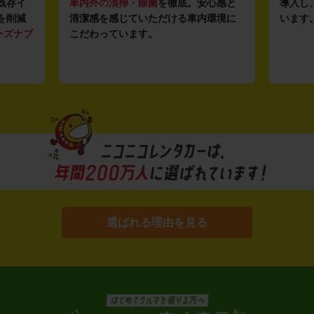
既存イ
車内外の清掃・除菌
を徹底。安心感と
導入し
を削減
清潔感を感じていただける車内環境に
います
ーズナブ
こだわっています。
選ばれる理由を見る