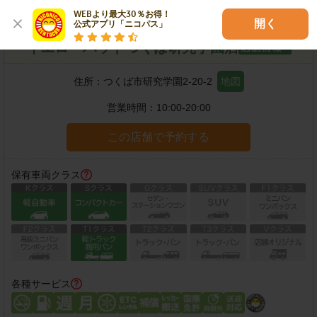
WEBより最大30％お得！

開く
公式アプリ「ニコパス」
イエローハットつくば研究学園店
住所：
つくば市研究学園2-20-2
地図
営業時間：
10:00-20:00
この店舗で予約する
保有車両クラス
各種サービス