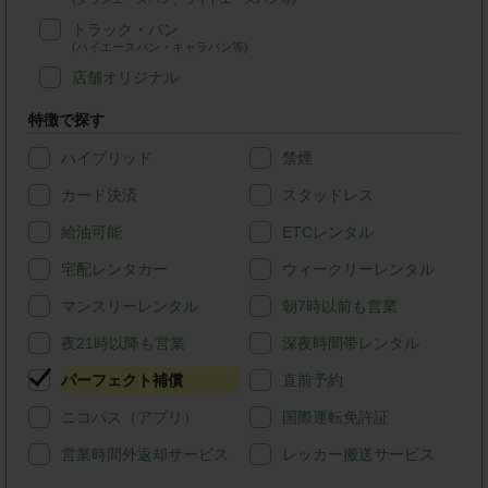
トラック・バン
(ハイエースバン・キャラバン等)
店舗オリジナル
特徴で探す
ハイブリッド
禁煙
カード決済
スタッドレス
給油可能
ETCレンタル
宅配レンタカー
ウィークリーレンタル
マンスリーレンタル
朝7時以前も営業
夜21時以降も営業
深夜時間帯レンタル
パーフェクト補償
直前予約
ニコパス（アプリ）
国際運転免許証
営業時間外返却サービス
レッカー搬送サービス