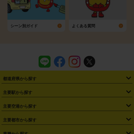
シーン別ガイド
よくある質問
都道府県から探す
・
北海道
・
青森県
・
岩手県
・
宮城県
・
秋田県
・
山形県
主要駅から探す
・
福島県
・
東京都
・
神奈川県
・
埼玉県
・
千葉県
・
茨城県
・
札幌駅
・
仙台駅
・
新宿駅
・
池袋駅
・
渋谷駅
・
東京駅
主要空港から探す
・
栃木県
・
群馬県
・
山梨県
・
愛知県
・
静岡県
・
岐阜県
・
横浜駅
・
川崎駅
・
大宮駅
・
西船橋駅
・
柏駅
・
名古屋駅
・
新千歳空港
・
仙台空港
主要都市から探す
・
長野県
・
新潟県
・
富山県
・
石川県
・
福井県
・
大阪府
・
大阪駅
・
難波駅
・
三宮駅
・
京都駅
・
広島駅
・
博多駅
・
成田空港
・
羽田空港
・
兵庫県
・
京都府
・
滋賀県
・
和歌山県
・
奈良県
・
三重県
・
札幌市
・
仙台市
車種から探す
・
熊本駅
・
那覇空港駅