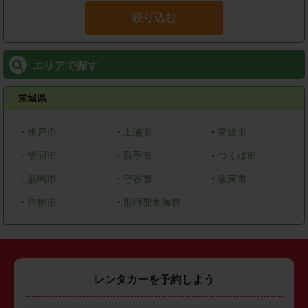
絞り込む
エリアで探す
茨城県
・
水戸市
・
土浦市
・
常総市
・
笠間市
・
取手市
・
つくば市
・
鹿嶋市
・
守谷市
・
坂東市
・
神栖市
・
那珂郡東海村
レンタカーを予約しよう