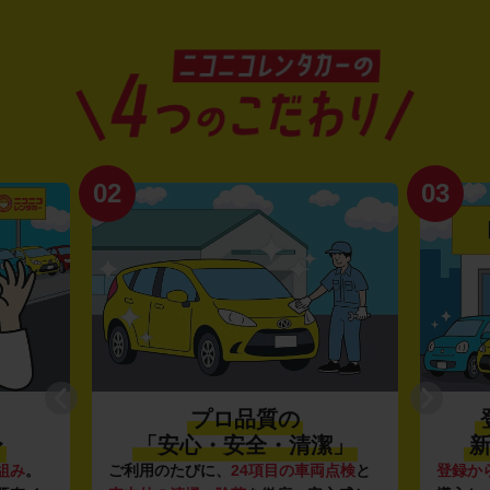
02
03
プロ品質の
〜
「安心・安全・清潔」
新
組み
。
ご利用のたびに、
24項目の車両点検
と
登録か