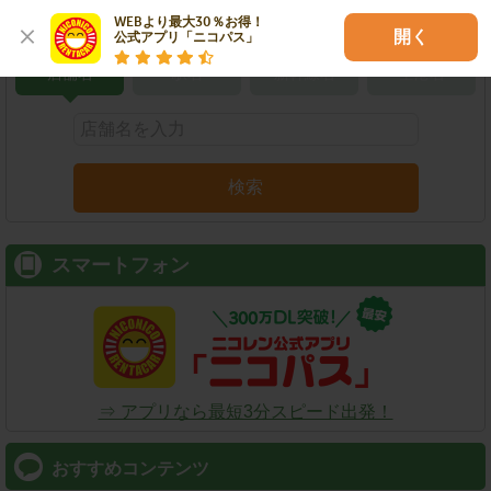
こだわり条件で検索
WEBより最大30％お得！

開く
公式アプリ「ニコパス」
店舗名
駅名
新幹線名
空港名
検索
スマートフォン
⇒ アプリなら最短3分スピード出発！
おすすめコンテンツ