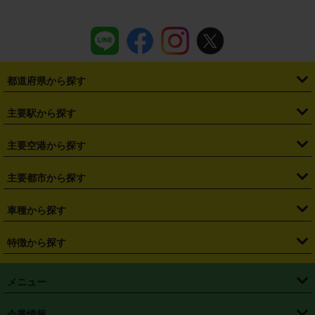
都道府県から探す
・
北海道
・
青森県
・
岩手県
・
宮城県
・
秋田県
・
山形県
主要駅から探す
・
福島県
・
東京都
・
神奈川県
・
埼玉県
・
千葉県
・
茨城県
・
札幌駅
・
仙台駅
・
新宿駅
・
池袋駅
・
渋谷駅
・
東京駅
主要空港から探す
・
栃木県
・
群馬県
・
山梨県
・
愛知県
・
静岡県
・
岐阜県
・
横浜駅
・
川崎駅
・
大宮駅
・
西船橋駅
・
柏駅
・
名古屋駅
・
新千歳空港
・
仙台空港
主要都市から探す
・
長野県
・
新潟県
・
富山県
・
石川県
・
福井県
・
大阪府
・
大阪駅
・
難波駅
・
三宮駅
・
京都駅
・
広島駅
・
博多駅
・
成田空港
・
羽田空港
・
兵庫県
・
京都府
・
滋賀県
・
和歌山県
・
奈良県
・
三重県
・
札幌市
・
仙台市
車種から探す
・
熊本駅
・
那覇空港駅
・
中部国際空港セントレア
・
関西国際空港
・
鳥取県
・
島根県
・
岡山県
・
広島県
・
山口県
・
徳島県
・
千葉市
・
さいたま市
・
軽自動車
・
コンパクトカー
・
ステーションワゴン・セダン
特徴から探す
・
大阪国際空港（伊丹空港）
・
神戸空港
・
香川県
・
愛媛県
・
高知県
・
福岡県
・
佐賀県
・
長崎県
・
横浜市
・
川崎市
・
ミニバン・ワンボックス
・
高級ミニバン・ワンボックス
・
SUV
・
岡山空港
・
徳島空港
・
ハイブリッド
・
宅配レンタカー
・
ETCカードレンタル
・
熊本県
・
大分県
・
宮崎県
・
鹿児島県
・
沖縄県
・
相模原市
・
新潟市
メニュー
・
軽トラック・商用バン
・
福岡空港
・
鹿児島空港
・
長期レンタル
・
深夜時間帯レンタル
・
免責補償プラス
・
静岡市
・
浜松市
・
・
トラック・バン
トップページ
・
はじめての方へ
・
ご利用案内
(タウンエースバン、ライトエースバン等)
企業情報
・
那覇空港