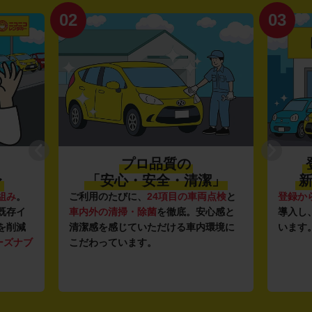
02
03
プロ品質の
〜
「安心・安全・清潔」
新
組み
。
ご利用のたびに、
24項目の車両点検
と
登録か
既存イ
車内外の清掃・除菌
を徹底。安心感と
導入し
を削減
清潔感を感じていただける車内環境に
います
ーズナブ
こだわっています。