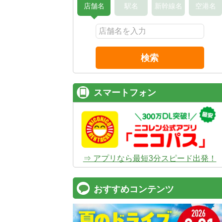
店舗名
駅名
新幹線名
空港名
検索
スマートフォン
⇒ アプリなら最短3分スピード出発！
おすすめコンテンツ