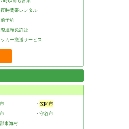
朝7時以前も営業
深夜時間帯レンタル
直前予約
国際運転免許証
レッカー搬送サービス
市
・
笠間市
市
・
守谷市
郡東海村