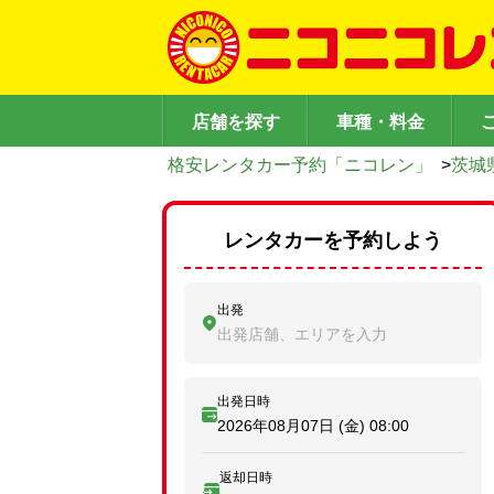
店舗を探す
車種・料金
格安レンタカー予約「ニコレン」
>
茨城
レンタカーを予約しよう
出発
出発店舗、エリアを入力
出発日時
2026年08月07日 (金)
08:00
返却日時