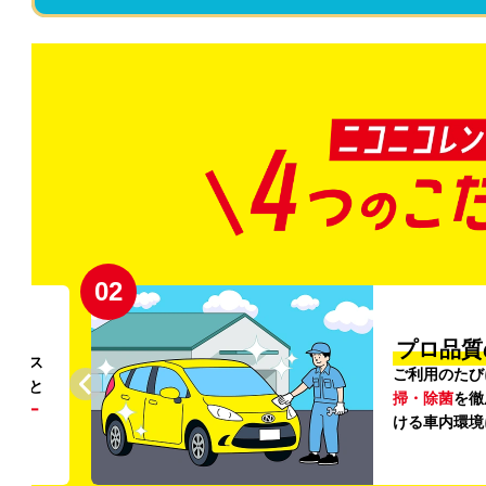
02
円〜
プロ品質
リンス
ご利用のたび
ること
掃・除菌
を徹
う
リー
ける車内環境