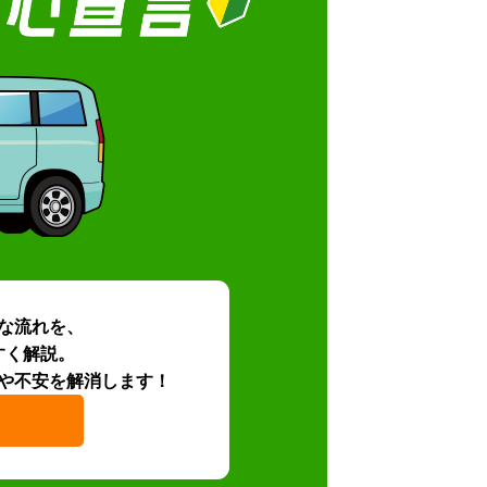
な流れを、
すく解説。
や不安を解消します！