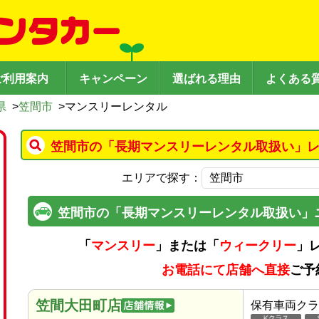
ご利用案内
キャンペーン
選ばれる理由
よくある
県
>
笠間市
>
マンスリーレンタル
笠間市の「長期マンスリーレンタル取扱い」レ
エリアで探す：
笠間市の「長期マンスリーレンタル取扱い」
「
マンスリー
」または「
ウィークリー
」
お電話にて店舗へ直接
ご予
笠間大田町店
保有車両クラ