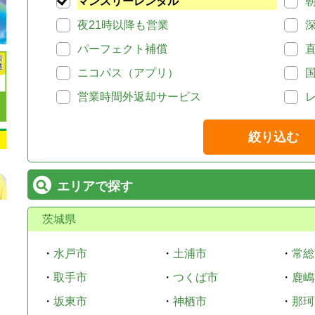
マンスリーレンタル
夜21時以降も営業
パーフェクト補償
ニコパス（アプリ）
営業時間外返却サービス
絞り込む
エリアで探す
茨城県
・
水戸市
・
土浦市
・
常総
・
取手市
・
つくば市
・
鹿嶋
・
坂東市
・
神栖市
・
那珂