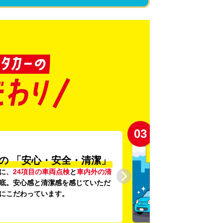
03
の
「安心・安全・清潔」
に、
24項目の車両点検
と
車内外の清
底。安心感と清潔感を感じていただ
にこだわっています。