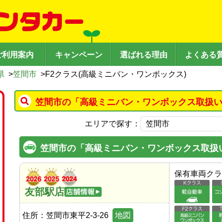
ご利用案内
キャンペーン
選ばれる理由
よくある
県
>
笠間市
>
F2クラス(高級ミニバン・ワンボックス)
笠間市の「高級ミニバン・ワンボックス取扱い
エリアで探す：
笠間市の「高級ミニバン・ワンボックス取扱
保有車両クラ
友部駅店
住所：
笠間市東平2-3-26
地図