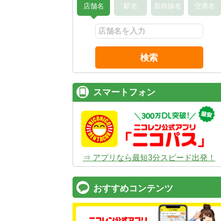
店舗名
駅名
新幹線名
空港名
検索
スマートフォン
⇒ アプリなら最短3分スピード出発！
おすすめコンテンツ