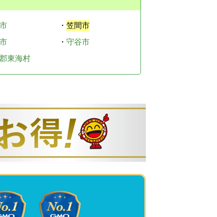
市
・
笠間市
市
・
守谷市
郡東海村