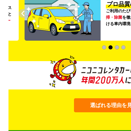
円〜
プロ品質
リンス
ご利用のたび
ること
掃・除菌
を徹
う
リー
ける車内環境
選ばれる理由を