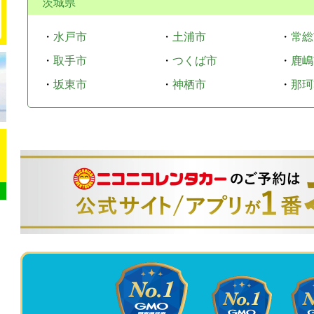
茨城県
・
水戸市
・
土浦市
・
常総
・
取手市
・
つくば市
・
鹿嶋
・
坂東市
・
神栖市
・
那珂