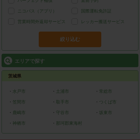
パーフェクト補償
直前予約
ニコパス（アプリ）
国際運転免許証
営業時間外返却サービス
レッカー搬送サービス
絞り込む
エリアで探す
茨城県
・
水戸市
・
土浦市
・
常総市
・
笠間市
・
取手市
・
つくば市
・
鹿嶋市
・
守谷市
・
坂東市
・
神栖市
・
那珂郡東海村