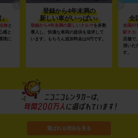
登録から4年未満の
潔」
新しい車がいっぱい♪
全
点検
と
登録から4年未満の新しいクルマ
を多数
全国47
心感と
導入し、快適な車両の提供を追求して
駅チカ
環境に
います。もちろん追加料金は0円です。
店舗で
用いた
す。
選ばれる理由を見る