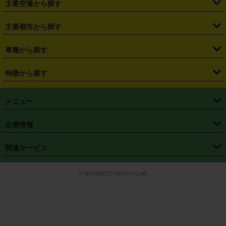
主要空港から探す
・
栃木県
・
群馬県
・
山梨県
・
愛知県
・
静岡県
・
岐阜県
・
横浜駅
・
川崎駅
・
大宮駅
・
西船橋駅
・
柏駅
・
名古屋駅
・
新千歳空港
・
仙台空港
主要都市から探す
・
長野県
・
新潟県
・
富山県
・
石川県
・
福井県
・
大阪府
・
大阪駅
・
難波駅
・
三宮駅
・
京都駅
・
広島駅
・
博多駅
・
成田空港
・
羽田空港
・
兵庫県
・
京都府
・
滋賀県
・
和歌山県
・
奈良県
・
三重県
・
札幌市
・
仙台市
車種から探す
・
熊本駅
・
那覇空港駅
・
中部国際空港セントレア
・
関西国際空港
・
鳥取県
・
島根県
・
岡山県
・
広島県
・
山口県
・
徳島県
・
千葉市
・
さいたま市
・
軽自動車
・
コンパクトカー
・
ステーションワゴン・セダン
特徴から探す
・
大阪国際空港（伊丹空港）
・
神戸空港
・
香川県
・
愛媛県
・
高知県
・
福岡県
・
佐賀県
・
長崎県
・
横浜市
・
川崎市
・
ミニバン・ワンボックス
・
高級ミニバン・ワンボックス
・
SUV
・
岡山空港
・
徳島空港
・
ハイブリッド
・
宅配レンタカー
・
ETCカードレンタル
・
熊本県
・
大分県
・
宮崎県
・
鹿児島県
・
沖縄県
・
相模原市
・
新潟市
メニュー
・
軽トラック・商用バン
・
福岡空港
・
鹿児島空港
・
長期レンタル
・
深夜時間帯レンタル
・
免責補償プラス
・
静岡市
・
浜松市
・
・
トラック・バン
トップページ
・
はじめての方へ
・
ご利用案内
(タウンエースバン、ライトエースバン等)
企業情報
・
那覇空港
・
パーフェクト補償
・
スタッドレスタイヤ
・
直前予約
・
名古屋市
・
京都市
・
・
トラック・バン
ベストレート保証
・
予約から返却まで
・
・
店舗オリジナル
利用シーン別ガイ
(ハイエースバン・キャラバン等)
・
・
ニコパス(アプリ)
会社概要
・
ニュース
・
国際運転免許証
・
フランチャイズ募集
・
営業時間外返却サービス
・
個人情報保護
関連サービス
・
大阪市
・
堺市
ド
・
・
レッカー搬送サービス
カスタマーハラスメントに対する基本方針
・
神戸市
・
岡山市
・
・
車種・料金
カーリースなら「定額ニコノリパック」
・
店舗を探す
・
キャンペーン
© NICONICO RENT A CAR
・
特定商取引法に基づく表記
・
旅行業約款
・
広島市
・
北九州市
・
・
会員特典
超短期カーリースの「ニコリース」
・
選ばれる理由
・
安心・安全への取
り組み
・
福岡市
・
熊本市
・
清潔・快適な車内
・
徹底した車両点検
・
新しいクルマ
空間