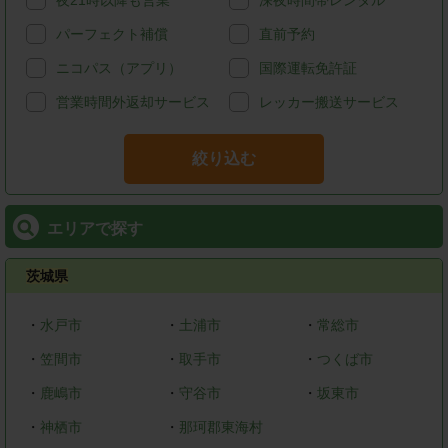
夜21時以降も営業
深夜時間帯レンタル
パーフェクト補償
直前予約
ニコパス（アプリ）
国際運転免許証
営業時間外返却サービス
レッカー搬送サービス
絞り込む
エリアで探す
茨城県
・
水戸市
・
土浦市
・
常総市
・
笠間市
・
取手市
・
つくば市
・
鹿嶋市
・
守谷市
・
坂東市
・
神栖市
・
那珂郡東海村