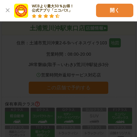
各種サービス
WEBより最大30％お得！

開く
公式アプリ「ニコパス」
土浦荒川沖駅東口店
住所：
土浦市荒川沖東2-6-9ハイネスヴィラ103
地図
営業時間：
08:00-20:00
JR常磐線(取手～いわき)
/
荒川沖駅
徒歩
3
分
営業時間外返却サービス対応店
この店舗で予約する
保有車両クラス