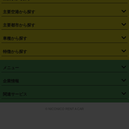
・
福島県
・
東京都
・
神奈川県
・
埼玉県
・
千葉県
・
茨城県
・
札幌駅
・
仙台駅
・
新宿駅
・
池袋駅
・
渋谷駅
・
東京駅
主要空港から探す
・
栃木県
・
群馬県
・
山梨県
・
愛知県
・
静岡県
・
岐阜県
・
横浜駅
・
川崎駅
・
大宮駅
・
西船橋駅
・
柏駅
・
名古屋駅
・
新千歳空港
・
仙台空港
主要都市から探す
・
長野県
・
新潟県
・
富山県
・
石川県
・
福井県
・
大阪府
・
大阪駅
・
難波駅
・
三宮駅
・
京都駅
・
広島駅
・
博多駅
・
成田空港
・
羽田空港
・
兵庫県
・
京都府
・
滋賀県
・
和歌山県
・
奈良県
・
三重県
・
札幌市
・
仙台市
車種から探す
・
熊本駅
・
那覇空港駅
・
中部国際空港セントレア
・
関西国際空港
・
鳥取県
・
島根県
・
岡山県
・
広島県
・
山口県
・
徳島県
・
千葉市
・
さいたま市
・
軽自動車
・
コンパクトカー
・
ステーションワゴン・セダン
特徴から探す
・
大阪国際空港（伊丹空港）
・
神戸空港
・
香川県
・
愛媛県
・
高知県
・
福岡県
・
佐賀県
・
長崎県
・
横浜市
・
川崎市
・
ミニバン・ワンボックス
・
高級ミニバン・ワンボックス
・
SUV
・
岡山空港
・
徳島空港
・
ハイブリッド
・
宅配レンタカー
・
ETCカードレンタル
・
熊本県
・
大分県
・
宮崎県
・
鹿児島県
・
沖縄県
・
相模原市
・
新潟市
メニュー
・
軽トラック・商用バン
・
福岡空港
・
鹿児島空港
・
長期レンタル
・
深夜時間帯レンタル
・
免責補償プラス
・
静岡市
・
浜松市
・
・
トラック・バン
トップページ
・
はじめての方へ
・
ご利用案内
(タウンエースバン、ライトエースバン等)
企業情報
・
那覇空港
・
パーフェクト補償
・
スタッドレスタイヤ
・
直前予約
・
名古屋市
・
京都市
・
・
トラック・バン
ベストレート保証
・
予約から返却まで
・
・
店舗オリジナル
利用シーン別ガイ
(ハイエースバン・キャラバン等)
・
・
ニコパス(アプリ)
会社概要
・
ニュース
・
国際運転免許証
・
フランチャイズ募集
・
営業時間外返却サービス
・
個人情報保護
関連サービス
・
大阪市
・
堺市
ド
・
・
レッカー搬送サービス
カスタマーハラスメントに対する基本方針
・
神戸市
・
岡山市
・
・
車種・料金
カーリースなら「定額ニコノリパック」
・
店舗を探す
・
キャンペーン
© NICONICO RENT A CAR
・
特定商取引法に基づく表記
・
旅行業約款
・
広島市
・
北九州市
・
・
会員特典
超短期カーリースの「ニコリース」
・
選ばれる理由
・
安心・安全への取
り組み
・
福岡市
・
熊本市