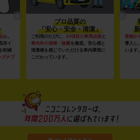
プロ品質の
〜
「安心・安全・清潔」
新
組み
。
ご利用のたびに、
24項目の車両点検
と
登録か
既存イ
車内外の清掃・除菌
を徹底。安心感と
導入し
を削減
清潔感を感じていただける車内環境に
います
ーズナブ
こだわっています。