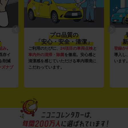
プロ品質の
〜
「安心・安全・清潔」
新
組み
。
ご利用のたびに、
24項目の車両点検
と
登録か
既存イ
車内外の清掃・除菌
を徹底。安心感と
導入し
を削減
清潔感を感じていただける車内環境に
います
ーズナブ
こだわっています。