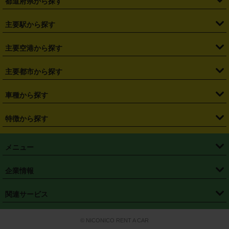
都道府県から探す
・
北海道
・
青森県
・
岩手県
・
宮城県
・
秋田県
・
山形県
主要駅から探す
・
福島県
・
東京都
・
神奈川県
・
埼玉県
・
千葉県
・
茨城県
・
札幌駅
・
仙台駅
・
新宿駅
・
池袋駅
・
渋谷駅
・
東京駅
主要空港から探す
・
栃木県
・
群馬県
・
山梨県
・
愛知県
・
静岡県
・
岐阜県
・
横浜駅
・
川崎駅
・
大宮駅
・
西船橋駅
・
柏駅
・
名古屋駅
・
新千歳空港
・
仙台空港
主要都市から探す
・
長野県
・
新潟県
・
富山県
・
石川県
・
福井県
・
大阪府
・
大阪駅
・
難波駅
・
三宮駅
・
京都駅
・
広島駅
・
博多駅
・
成田空港
・
羽田空港
・
兵庫県
・
京都府
・
滋賀県
・
和歌山県
・
奈良県
・
三重県
・
札幌市
・
仙台市
車種から探す
・
熊本駅
・
那覇空港駅
・
中部国際空港セントレア
・
関西国際空港
・
鳥取県
・
島根県
・
岡山県
・
広島県
・
山口県
・
徳島県
・
千葉市
・
さいたま市
・
軽自動車
・
コンパクトカー
・
ステーションワゴン・セダン
特徴から探す
・
大阪国際空港（伊丹空港）
・
神戸空港
・
香川県
・
愛媛県
・
高知県
・
福岡県
・
佐賀県
・
長崎県
・
横浜市
・
川崎市
・
ミニバン・ワンボックス
・
高級ミニバン・ワンボックス
・
SUV
・
岡山空港
・
徳島空港
・
ハイブリッド
・
宅配レンタカー
・
ETCカードレンタル
・
熊本県
・
大分県
・
宮崎県
・
鹿児島県
・
沖縄県
・
相模原市
・
新潟市
メニュー
・
軽トラック・商用バン
・
福岡空港
・
鹿児島空港
・
長期レンタル
・
深夜時間帯レンタル
・
免責補償プラス
・
静岡市
・
浜松市
・
・
トラック・バン
トップページ
・
はじめての方へ
・
ご利用案内
(タウンエースバン、ライトエースバン等)
企業情報
・
那覇空港
・
パーフェクト補償
・
スタッドレスタイヤ
・
直前予約
・
名古屋市
・
京都市
・
・
トラック・バン
ベストレート保証
・
予約から返却まで
・
・
店舗オリジナル
利用シーン別ガイ
(ハイエースバン・キャラバン等)
・
・
ニコパス(アプリ)
会社概要
・
ニュース
・
国際運転免許証
・
フランチャイズ募集
・
営業時間外返却サービス
・
個人情報保護
関連サービス
・
大阪市
・
堺市
ド
・
・
レッカー搬送サービス
カスタマーハラスメントに対する基本方針
・
神戸市
・
岡山市
・
・
車種・料金
カーリースなら「定額ニコノリパック」
・
店舗を探す
・
キャンペーン
© NICONICO RENT A CAR
・
特定商取引法に基づく表記
・
旅行業約款