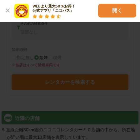
コンパクトカー
WEBより最大30％お得！

開く
公式アプリ「ニコパス」
その他の検索条件
指定なし
禁煙/喫煙
指定無し
禁煙
喫煙
※
当店はすべて禁煙車両です
レンタカーを検索する
近隣の店舗
※
直線距離30km圏のニコニコレンタカーＦＣ店舗の中から、所在地
が近い順に最大10店舗を表示しています。