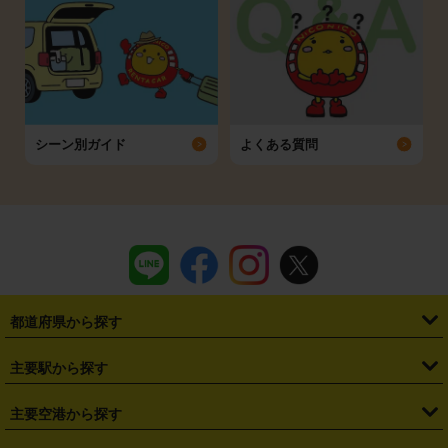
シーン別ガイド
よくある質問
都道府県から探す
・
北海道
・
青森県
・
岩手県
・
宮城県
・
秋田県
・
山形県
主要駅から探す
・
福島県
・
東京都
・
神奈川県
・
埼玉県
・
千葉県
・
茨城県
・
札幌駅
・
仙台駅
・
新宿駅
・
池袋駅
・
渋谷駅
・
東京駅
主要空港から探す
・
栃木県
・
群馬県
・
山梨県
・
愛知県
・
静岡県
・
岐阜県
・
横浜駅
・
川崎駅
・
大宮駅
・
西船橋駅
・
柏駅
・
名古屋駅