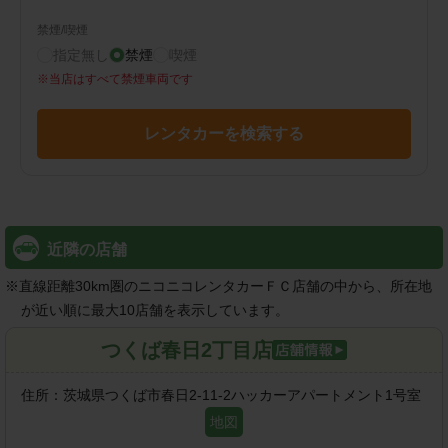
禁煙/喫煙
指定無し
禁煙
喫煙
※
当店はすべて禁煙車両です
レンタカーを検索する
近隣の店舗
※
直線距離30km圏のニコニコレンタカーＦＣ店舗の中から、所在地
が近い順に最大10店舗を表示しています。
つくば春日2丁目店
住所：
茨城県つくば市春日2-11-2ハッカーアパートメント1号室
地図