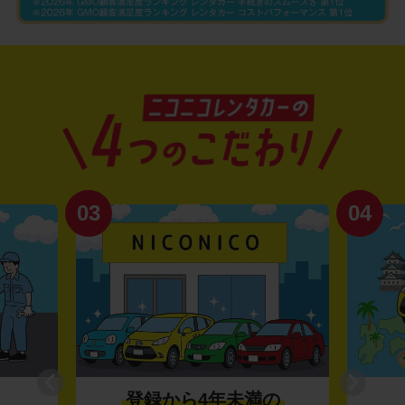
03
04
登録から4年未満の