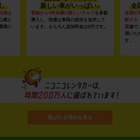
潔」
新しい車がいっぱい♪
全
点検
と
登録から4年未満の新しいクルマ
を多数
全国47
心感と
導入し、快適な車両の提供を追求して
駅チカ
環境に
います。もちろん追加料金は0円です。
店舗で
用いた
す。
選ばれる理由を見る