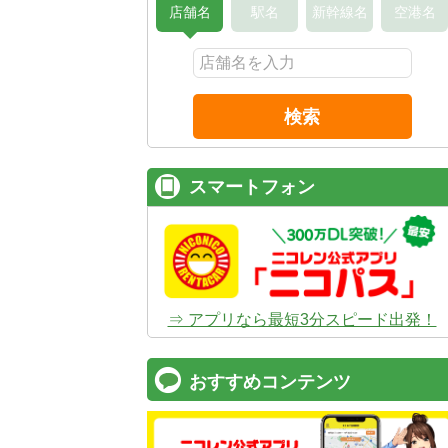
店舗名
駅名
新幹線名
空港名
検索
スマートフォン
⇒ アプリなら最短3分スピード出発！
おすすめコンテンツ