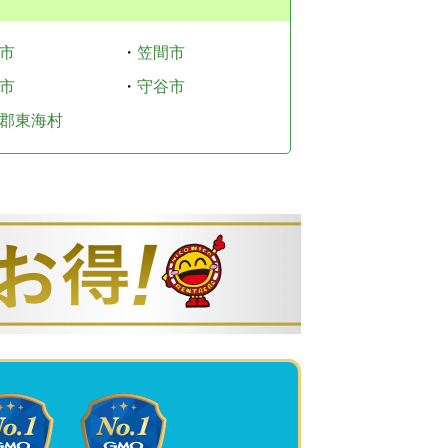
市
・
笠間市
市
・
守谷市
郡東海村