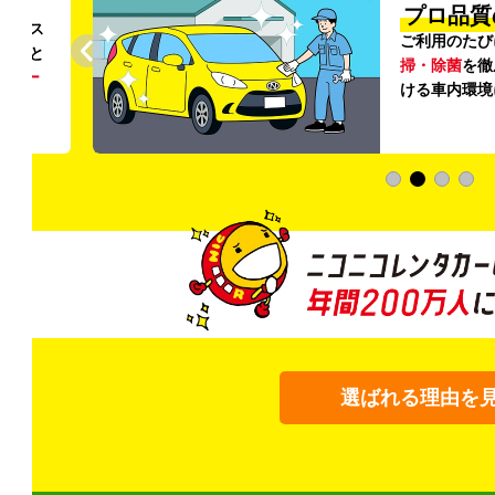
円〜
プロ品質
リンス
ご利用のたび
ること
掃・除菌
を徹
う
リー
ける車内環境
選ばれる理由を