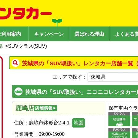
ご利用案内
キャンペーン
選ばれる理由
よくある
県
>
SUVクラス(SUV)
茨城県の「SUV取扱い」レンタカー店舗一覧（
エリアで探す：
茨城県の「SUV取扱い」ニコニコレンタカー
鹿嶋店
保有車両クラ
住所：
鹿嶋市鉢形台2-4-1
地図
営業時間：
09:00-19:00