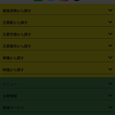
都道府県から探す
・
北海道
・
青森県
・
岩手県
・
宮城県
・
秋田県
・
山形県
主要駅から探す
・
福島県
・
東京都
・
神奈川県
・
埼玉県
・
千葉県
・
茨城県
・
札幌駅
・
仙台駅
・
新宿駅
・
池袋駅
・
渋谷駅
・
東京駅
主要空港から探す
・
栃木県
・
群馬県
・
山梨県
・
愛知県
・
静岡県
・
岐阜県
・
横浜駅
・
川崎駅
・
大宮駅
・
西船橋駅
・
柏駅
・
名古屋駅
・
新千歳空港
・
仙台空港
主要都市から探す
・
長野県
・
新潟県
・
富山県
・
石川県
・
福井県
・
大阪府
・
大阪駅
・
難波駅
・
三宮駅
・
京都駅
・
広島駅
・
博多駅
・
成田空港
・
羽田空港
・
兵庫県
・
京都府
・
滋賀県
・
和歌山県
・
奈良県
・
三重県
・
札幌市
・
仙台市
車種から探す
・
熊本駅
・
那覇空港駅
・
中部国際空港セントレア
・
関西国際空港
・
鳥取県
・
島根県
・
岡山県
・
広島県
・
山口県
・
徳島県
・
千葉市
・
さいたま市
・
軽自動車
・
コンパクトカー
・
ステーションワゴン・セダン
特徴から探す
・
大阪国際空港（伊丹空港）
・
神戸空港
・
香川県
・
愛媛県
・
高知県
・
福岡県
・
佐賀県
・
長崎県
・
横浜市
・
川崎市
・
ミニバン・ワンボックス
・
高級ミニバン・ワンボックス
・
SUV
・
岡山空港
・
徳島空港
・
ハイブリッド
・
宅配レンタカー
・
ETCカードレンタル
・
熊本県
・
大分県
・
宮崎県
・
鹿児島県
・
沖縄県
・
相模原市
・
新潟市
メニュー
・
軽トラック・商用バン
・
福岡空港
・
鹿児島空港
・
長期レンタル
・
深夜時間帯レンタル
・
免責補償プラス
・
静岡市
・
浜松市
・
・
トラック・バン
トップページ
・
はじめての方へ
・
ご利用案内
(タウンエースバン、ライトエースバン等)
企業情報
・
那覇空港
・
パーフェクト補償
・
スタッドレスタイヤ
・
直前予約
・
名古屋市
・
京都市
・
・
トラック・バン
ベストレート保証
・
予約から返却まで
・
・
店舗オリジナル
利用シーン別ガイ
(ハイエースバン・キャラバン等)
・
・
ニコパス(アプリ)
会社概要
・
ニュース
・
国際運転免許証
・
フランチャイズ募集
・
営業時間外返却サービス
・
個人情報保護
関連サービス
・
大阪市
・
堺市
ド
・
・
レッカー搬送サービス
カスタマーハラスメントに対する基本方針