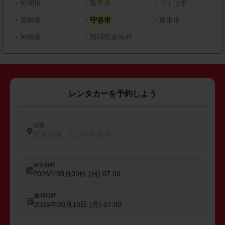
・
笠間市
・
取手市
・
つくば市
・
鹿嶋市
・
守谷市
・
坂東市
・
神栖市
・
那珂郡東海村
レンタカーを予約しよう
出発
出発店舗、エリアを入力
出発日時
2026年08月09日 (日)
07:00
返却日時
2026年08月10日 (月)
07:00