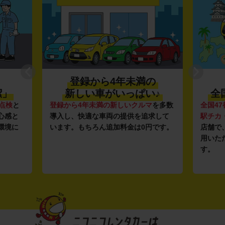
登録から4年未満の
潔」
新しい車がいっぱい♪
全
点検
と
登録から4年未満の新しいクルマ
を多数
全国47
心感と
導入し、快適な車両の提供を追求して
駅チカ
環境に
います。もちろん追加料金は0円です。
店舗で
用いた
す。