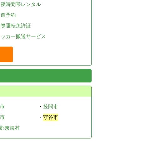
深夜時間帯レンタル
直前予約
国際運転免許証
レッカー搬送サービス
市
・
笠間市
市
・
守谷市
郡東海村