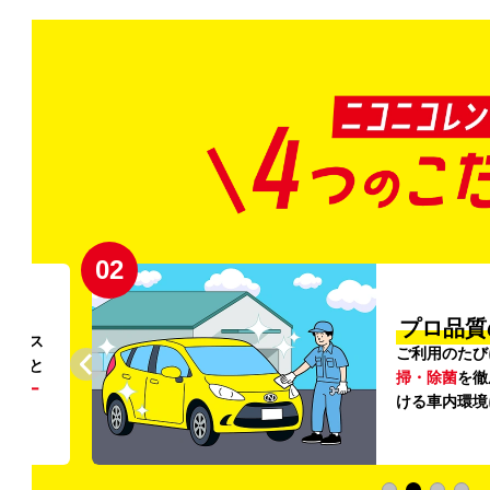
02
円〜
プロ品質
リンス
ご利用のたび
ること
掃・除菌
を徹
う
リー
ける車内環境