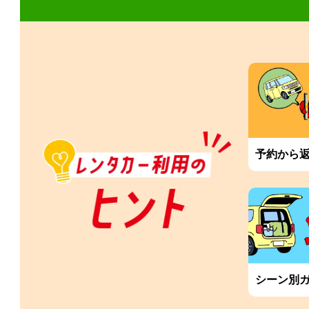
予約から
シーン別