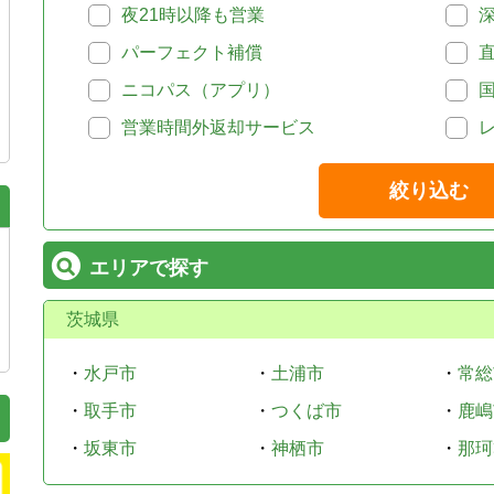
夜21時以降も営業
パーフェクト補償
ニコパス（アプリ）
営業時間外返却サービス
絞り込む
エリアで探す
茨城県
・
水戸市
・
土浦市
・
常総
・
取手市
・
つくば市
・
鹿嶋
・
坂東市
・
神栖市
・
那珂