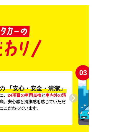
03
の
「安心・安全・清潔」
に、
24項目の車両点検
と
車内外の清
底。安心感と清潔感を感じていただ
にこだわっています。