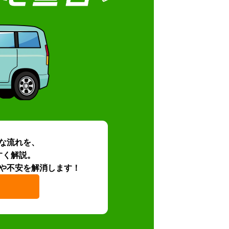
な流れを、
すく解説。
や不安を解消します！