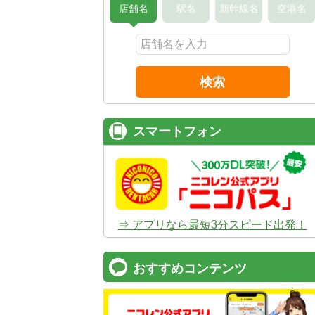
店舗名
駅名
新幹線名
空港名
検索
スマートフォン
⇒ アプリなら最短3分スピード出発！
おすすめコンテンツ