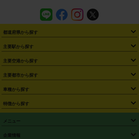
都道府県から探す
・
北海道
・
青森県
・
岩手県
・
宮城県
・
秋田県
・
山形県
主要駅から探す
・
福島県
・
東京都
・
神奈川県
・
埼玉県
・
千葉県
・
茨城県
・
札幌駅
・
仙台駅
・
新宿駅
・
池袋駅
・
渋谷駅
・
東京駅
主要空港から探す
・
栃木県
・
群馬県
・
山梨県
・
愛知県
・
静岡県
・
岐阜県
・
横浜駅
・
川崎駅
・
大宮駅
・
西船橋駅
・
柏駅
・
名古屋駅
・
新千歳空港
・
仙台空港
主要都市から探す
・
長野県
・
新潟県
・
富山県
・
石川県
・
福井県
・
大阪府
・
大阪駅
・
難波駅
・
三宮駅
・
京都駅
・
広島駅
・
博多駅
・
成田空港
・
羽田空港
・
兵庫県
・
京都府
・
滋賀県
・
和歌山県
・
奈良県
・
三重県
・
札幌市
・
仙台市
車種から探す
・
熊本駅
・
那覇空港駅
・
中部国際空港セントレア
・
関西国際空港
・
鳥取県
・
島根県
・
岡山県
・
広島県
・
山口県
・
徳島県
・
千葉市
・
さいたま市
・
軽自動車
・
コンパクトカー
・
ステーションワゴン・セダン
特徴から探す
・
大阪国際空港（伊丹空港）
・
神戸空港
・
香川県
・
愛媛県
・
高知県
・
福岡県
・
佐賀県
・
長崎県
・
横浜市
・
川崎市
・
ミニバン・ワンボックス
・
高級ミニバン・ワンボックス
・
SUV
・
岡山空港
・
徳島空港
・
ハイブリッド
・
宅配レンタカー
・
ETCカードレンタル
・
熊本県
・
大分県
・
宮崎県
・
鹿児島県
・
沖縄県
・
相模原市
・
新潟市
メニュー
・
軽トラック・商用バン
・
福岡空港
・
鹿児島空港
・
長期レンタル
・
深夜時間帯レンタル
・
免責補償プラス
・
静岡市
・
浜松市
・
・
トラック・バン
トップページ
・
はじめての方へ
・
ご利用案内
(タウンエースバン、ライトエースバン等)
企業情報
・
那覇空港
・
パーフェクト補償
・
スタッドレスタイヤ
・
直前予約