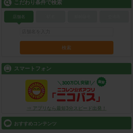
こだわり条件で検索
店舗名
駅名
新幹線名
空港名
検索
スマートフォン
⇒ アプリなら最短3分スピード出発！
おすすめコンテンツ