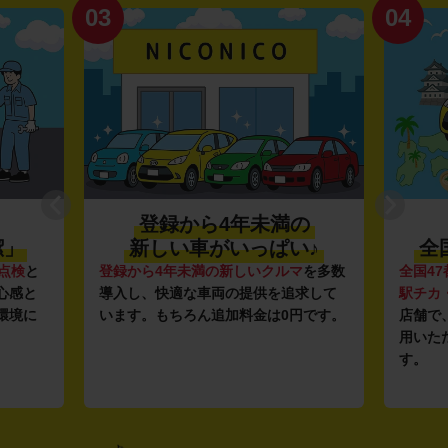
03
04
登録から4年未満の
潔」
新しい車がいっぱい♪
全
点検
と
登録から4年未満の新しいクルマ
を多数
全国47
心感と
導入し、快適な車両の提供を追求して
駅チカ
環境に
います。もちろん追加料金は0円です。
店舗で
用いた
す。