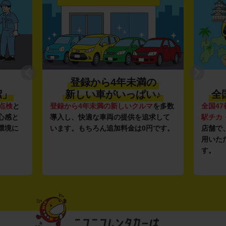
登録から4年未満の
潔」
新しい車がいっぱい♪
全
点検
と
登録から4年未満の新しいクルマ
を多数
全国47
心感と
導入し、快適な車両の提供を追求して
駅チカ
環境に
います。もちろん追加料金は0円です。
店舗で
用いた
す。