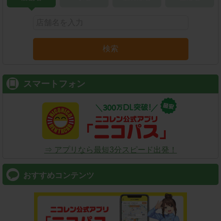
検索
スマートフォン
⇒ アプリなら最短3分スピード出発！
おすすめコンテンツ