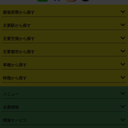
都道府県から探す
・
北海道
・
青森県
・
岩手県
・
宮城県
・
秋田県
・
山形県
主要駅から探す
・
福島県
・
東京都
・
神奈川県
・
埼玉県
・
千葉県
・
茨城県
・
札幌駅
・
仙台駅
・
新宿駅
・
池袋駅
・
渋谷駅
・
東京駅
主要空港から探す
・
栃木県
・
群馬県
・
山梨県
・
愛知県
・
静岡県
・
岐阜県
・
横浜駅
・
川崎駅
・
大宮駅
・
西船橋駅
・
柏駅
・
名古屋駅
・
新千歳空港
・
仙台空港
主要都市から探す
・
長野県
・
新潟県
・
富山県
・
石川県
・
福井県
・
大阪府
・
大阪駅
・
難波駅
・
三宮駅
・
京都駅
・
広島駅
・
博多駅
・
成田空港
・
羽田空港
・
兵庫県
・
京都府
・
滋賀県
・
和歌山県
・
奈良県
・
三重県
・
札幌市
・
仙台市
車種から探す
・
熊本駅
・
那覇空港駅
・
中部国際空港セントレア
・
関西国際空港
・
鳥取県
・
島根県
・
岡山県
・
広島県
・
山口県
・
徳島県
・
千葉市
・
さいたま市
・
軽自動車
・
コンパクトカー
・
ステーションワゴン・セダン
特徴から探す
・
大阪国際空港（伊丹空港）
・
神戸空港
・
香川県
・
愛媛県
・
高知県
・
福岡県
・
佐賀県
・
長崎県
・
横浜市
・
川崎市
・
ミニバン・ワンボックス
・
高級ミニバン・ワンボックス
・
SUV
・
岡山空港
・
徳島空港
・
ハイブリッド
・
宅配レンタカー
・
ETCカードレンタル
・
熊本県
・
大分県
・
宮崎県
・
鹿児島県
・
沖縄県
・
相模原市
・
新潟市
メニュー
・
軽トラック・商用バン
・
福岡空港
・
鹿児島空港
・
長期レンタル
・
深夜時間帯レンタル
・
免責補償プラス
・
静岡市
・
浜松市
・
・
トラック・バン
トップページ
・
はじめての方へ
・
ご利用案内
(タウンエースバン、ライトエースバン等)
企業情報
・
那覇空港
・
パーフェクト補償
・
スタッドレスタイヤ
・
直前予約
・
名古屋市
・
京都市
・
・
トラック・バン
ベストレート保証
・
予約から返却まで
・
・
店舗オリジナル
利用シーン別ガイ
(ハイエースバン・キャラバン等)
・
・
ニコパス(アプリ)
会社概要
・
ニュース
・
国際運転免許証
・
フランチャイズ募集
・
営業時間外返却サービス
・
個人情報保護
関連サービス
・
大阪市
・
堺市
ド
・
・
レッカー搬送サービス
カスタマーハラスメントに対する基本方針