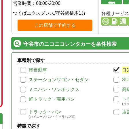
営業時間：
08:00-20:00
つくばエクスプレス
/
守谷駅
徒歩
1
分
各種サービス
この店舗で予約する
守谷市のニコニコレンタカーを条件検索
車種別で探す
軽自動車
コ
ステーションワゴン・セダン
SU
ミニバン・ワンボックス
高
軽トラック・商用バン
ト
(タ
トラック・バン
店
(ハイエースバン・キャラバン等)
特徴で探す