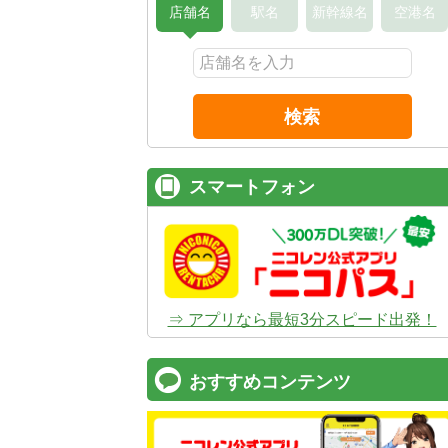
店舗名
駅名
新幹線名
空港名
検索
スマートフォン
⇒ アプリなら最短3分スピード出発！
おすすめコンテンツ