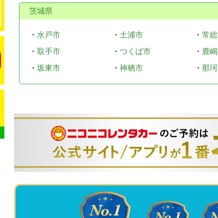
茨城県
・
水戸市
・
土浦市
・
常総
・
取手市
・
つくば市
・
鹿嶋
・
坂東市
・
神栖市
・
那珂