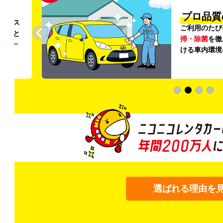
円〜
プロ品質
リンス
ご利用のたび
ること
掃・除菌
を徹
う
リー
ける車内環境
選ばれる理由を