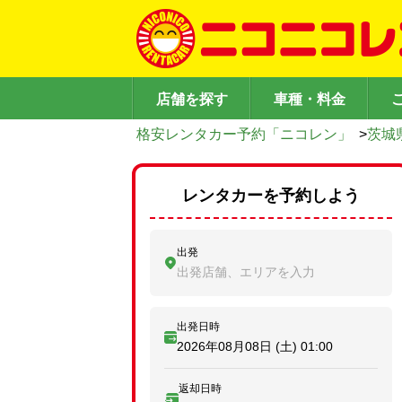
店舗を探す
車種・料金
格安レンタカー予約「ニコレン」
>
茨城
レンタカーを予約しよう
出発
出発店舗、エリアを入力
出発日時
2026年08月08日 (土)
01:00
返却日時