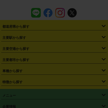
都道府県から探す
・
北海道
・
青森県
・
岩手県
・
宮城県
・
秋田県
・
山形県
主要駅から探す
・
福島県
・
東京都
・
神奈川県
・
埼玉県
・
千葉県
・
茨城県
・
札幌駅
・
仙台駅
・
新宿駅
・
池袋駅
・
渋谷駅
・
東京駅
主要空港から探す
・
栃木県
・
群馬県
・
山梨県
・
愛知県
・
静岡県
・
岐阜県
・
横浜駅
・
川崎駅
・
大宮駅
・
西船橋駅
・
柏駅
・
名古屋駅
・
新千歳空港
・
仙台空港
主要都市から探す
・
長野県
・
新潟県
・
富山県
・
石川県
・
福井県
・
大阪府
・
大阪駅
・
難波駅
・
三宮駅
・
京都駅
・
広島駅
・
博多駅
・
成田空港
・
羽田空港
・
兵庫県
・
京都府
・
滋賀県
・
和歌山県
・
奈良県
・
三重県
・
札幌市
・
仙台市
車種から探す
・
熊本駅
・
那覇空港駅
・
中部国際空港セントレア
・
関西国際空港
・
鳥取県
・
島根県
・
岡山県
・
広島県
・
山口県
・
徳島県
・
千葉市
・
さいたま市
・
軽自動車
・
コンパクトカー
・
ステーションワゴン・セダン
特徴から探す
・
大阪国際空港（伊丹空港）
・
神戸空港
・
香川県
・
愛媛県
・
高知県
・
福岡県
・
佐賀県
・
長崎県
・
横浜市
・
川崎市
・
ミニバン・ワンボックス
・
高級ミニバン・ワンボックス
・
SUV
・
岡山空港
・
徳島空港
・
ハイブリッド
・
宅配レンタカー
・
ETCカードレンタル
・
熊本県
・
大分県
・
宮崎県
・
鹿児島県
・
沖縄県
・
相模原市
・
新潟市
メニュー
・
軽トラック・商用バン
・
福岡空港
・
鹿児島空港
・
長期レンタル
・
深夜時間帯レンタル
・
免責補償プラス
・
静岡市
・
浜松市
・
・
トラック・バン
トップページ
・
はじめての方へ
・
ご利用案内
(タウンエースバン、ライトエースバン等)
企業情報
・
那覇空港
・
パーフェクト補償
・
スタッドレスタイヤ
・
直前予約