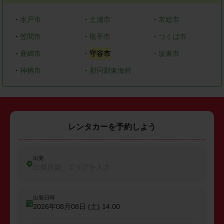
・
水戸市
・
土浦市
・
常総市
・
笠間市
・
取手市
・
つくば市
・
鹿嶋市
・
守谷市
・
坂東市
・
神栖市
・
那珂郡東海村
レンタカーを予約しよう
出発
出発店舗、エリアを入力
出発日時
2026年08月08日 (土)
14:00