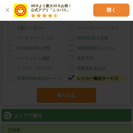
WEBより最大30％お得！

カード決済
スタッドレス
開く
公式アプリ「ニコパス」
給油可能
ETCレンタル
宅配レンタカー
ウィークリーレンタル
マンスリーレンタル
朝7時以前も営業
夜21時以降も営業
深夜時間帯レンタル
パーフェクト補償
直前予約
ニコパス（アプリ）
国際運転免許証
営業時間外返却サービス
レッカー搬送サービス
絞り込む
エリアで探す
茨城県