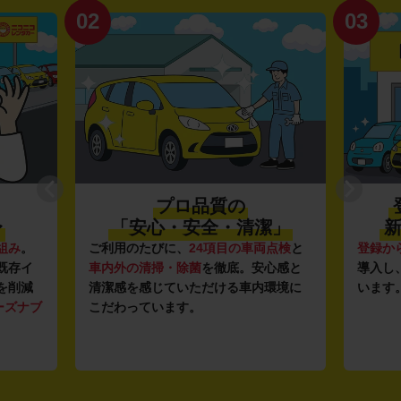
02
03
プロ品質の
〜
「安心・安全・清潔」
新
組み
。
ご利用のたびに、
24項目の車両点検
と
登録か
既存イ
車内外の清掃・除菌
を徹底。安心感と
導入し
を削減
清潔感を感じていただける車内環境に
います
ーズナブ
こだわっています。