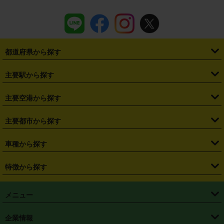
都道府県から探す
・
北海道
・
青森県
・
岩手県
・
宮城県
・
秋田県
・
山形県
主要駅から探す
・
福島県
・
東京都
・
神奈川県
・
埼玉県
・
千葉県
・
茨城県
・
札幌駅
・
仙台駅
・
新宿駅
・
池袋駅
・
渋谷駅
・
東京駅
主要空港から探す
・
栃木県
・
群馬県
・
山梨県
・
愛知県
・
静岡県
・
岐阜県
・
横浜駅
・
川崎駅
・
大宮駅
・
西船橋駅
・
柏駅
・
名古屋駅
・
新千歳空港
・
仙台空港
主要都市から探す
・
長野県
・
新潟県
・
富山県
・
石川県
・
福井県
・
大阪府
・
大阪駅
・
難波駅
・
三宮駅
・
京都駅
・
広島駅
・
博多駅
・
成田空港
・
羽田空港
・
兵庫県
・
京都府
・
滋賀県
・
和歌山県
・
奈良県
・
三重県
・
札幌市
・
仙台市
車種から探す
・
熊本駅
・
那覇空港駅
・
中部国際空港セントレア
・
関西国際空港
・
鳥取県
・
島根県
・
岡山県
・
広島県
・
山口県
・
徳島県
・
千葉市
・
さいたま市
・
軽自動車
・
コンパクトカー
・
ステーションワゴン・セダン
特徴から探す
・
大阪国際空港（伊丹空港）
・
神戸空港
・
香川県
・
愛媛県
・
高知県
・
福岡県
・
佐賀県
・
長崎県
・
横浜市
・
川崎市
・
ミニバン・ワンボックス
・
高級ミニバン・ワンボックス
・
SUV
・
岡山空港
・
徳島空港
・
ハイブリッド
・
宅配レンタカー
・
ETCカードレンタル
・
熊本県
・
大分県
・
宮崎県
・
鹿児島県
・
沖縄県
・
相模原市
・
新潟市
メニュー
・
軽トラック・商用バン
・
福岡空港
・
鹿児島空港
・
長期レンタル
・
深夜時間帯レンタル
・
免責補償プラス
・
静岡市
・
浜松市
・
・
トラック・バン
トップページ
・
はじめての方へ
・
ご利用案内
(タウンエースバン、ライトエースバン等)
企業情報
・
那覇空港
・
パーフェクト補償
・
スタッドレスタイヤ
・
直前予約
・
名古屋市
・
京都市