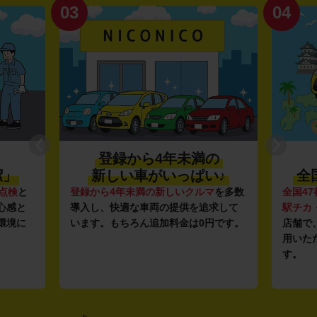
03
04
登録から4年未満の
潔」
新しい車がいっぱい♪
全
点検
と
登録から4年未満の新しいクルマ
を多数
全国47
心感と
導入し、快適な車両の提供を追求して
駅チカ
環境に
います。もちろん追加料金は0円です。
店舗で
用いた
す。