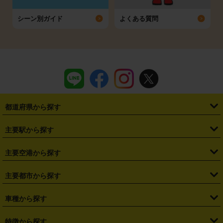
シーン別ガイド
よくある質問
都道府県から探す
・
北海道
・
青森県
・
岩手県
・
宮城県
・
秋田県
・
山形県
主要駅から探す
・
福島県
・
東京都
・
神奈川県
・
埼玉県
・
千葉県
・
茨城県
・
札幌駅
・
仙台駅
・
新宿駅
・
池袋駅
・
渋谷駅
・
東京駅
主要空港から探す
・
栃木県
・
群馬県
・
山梨県
・
愛知県
・
静岡県
・
岐阜県
・
横浜駅
・
川崎駅
・
大宮駅
・
西船橋駅
・
柏駅
・
名古屋駅
・
新千歳空港
・
仙台空港
主要都市から探す
・
長野県
・
新潟県
・
富山県
・
石川県
・
福井県
・
大阪府
・
大阪駅
・
難波駅
・
三宮駅
・
京都駅
・
広島駅
・
博多駅
・
成田空港
・
羽田空港
・
兵庫県
・
京都府
・
滋賀県
・
和歌山県
・
奈良県
・
三重県
・
札幌市
・
仙台市
車種から探す
・
熊本駅
・
那覇空港駅
・
中部国際空港セントレア
・
関西国際空港
・
鳥取県
・
島根県
・
岡山県
・
広島県
・
山口県
・
徳島県
・
千葉市
・
さいたま市
・
軽自動車
・
コンパクトカー
・
ステーションワゴン・セダン
特徴から探す
・
大阪国際空港（伊丹空港）
・
神戸空港