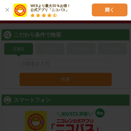
WEBより最大30％お得！

開く
公式アプリ「ニコパス」
こだわり条件で検索
店舗名
駅名
新幹線名
空港名
検索
スマートフォン