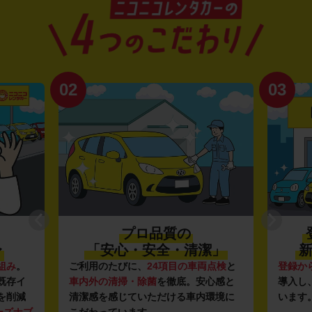
02
03
プロ品質の
〜
「安心・安全・清潔」
新
組み
。
ご利用のたびに、
24項目の車両点検
と
登録か
既存イ
車内外の清掃・除菌
を徹底。安心感と
導入し
を削減
清潔感を感じていただける車内環境に
います
ーズナブ
こだわっています。