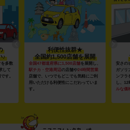
の
利便性抜群★
♪
全国約1,500店舗を展開
マ
を多数
全国47都道府県に1,500店舗
を展開し、
安さの
求して
駅チカ・空港周辺
の店舗や
24時間営業
ガソリ
円です。
店舗で、いつでもどこでも気軽にご利
ンフラ
用いただける利便性にこだわっていま
し、12
す。
ルな価