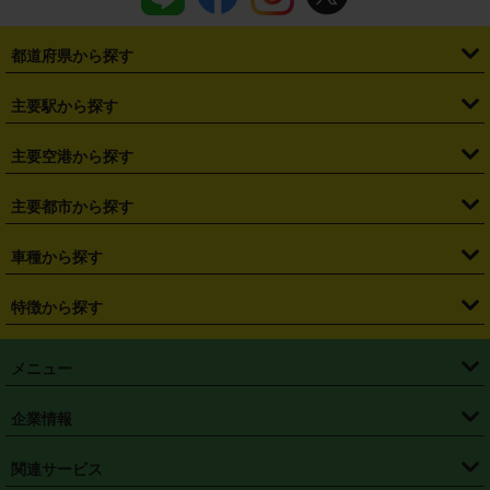
都道府県から探す
・
北海道
・
青森県
・
岩手県
・
宮城県
・
秋田県
・
山形県
主要駅から探す
・
福島県
・
東京都
・
神奈川県
・
埼玉県
・
千葉県
・
茨城県
・
札幌駅
・
仙台駅
・
新宿駅
・
池袋駅
・
渋谷駅
・
東京駅
主要空港から探す
・
栃木県
・
群馬県
・
山梨県
・
愛知県
・
静岡県
・
岐阜県
・
横浜駅
・
川崎駅
・
大宮駅
・
西船橋駅
・
柏駅
・
名古屋駅
・
新千歳空港
・
仙台空港
主要都市から探す
・
長野県
・
新潟県
・
富山県
・
石川県
・
福井県
・
大阪府
・
大阪駅
・
難波駅
・
三宮駅
・
京都駅
・
広島駅
・
博多駅
・
成田空港
・
羽田空港
・
兵庫県
・
京都府
・
滋賀県
・
和歌山県
・
奈良県
・
三重県
・
札幌市
・
仙台市
車種から探す
・
熊本駅
・
那覇空港駅
・
中部国際空港セントレア
・
関西国際空港
・
鳥取県
・
島根県
・
岡山県
・
広島県
・
山口県
・
徳島県
・
千葉市
・
さいたま市
・
軽自動車
・
コンパクトカー
・
ステーションワゴン・セダン
特徴から探す
・
大阪国際空港（伊丹空港）
・
神戸空港
・
香川県
・
愛媛県
・
高知県
・
福岡県
・
佐賀県
・
長崎県
・
横浜市
・
川崎市
・
ミニバン・ワンボックス
・
高級ミニバン・ワンボックス
・
SUV
・
岡山空港
・
徳島空港
・
ハイブリッド
・
宅配レンタカー
・
ETCカードレンタル
・
熊本県
・
大分県
・
宮崎県
・
鹿児島県
・
沖縄県
・
相模原市
・
新潟市
メニュー
・
軽トラック・商用バン
・
福岡空港
・
鹿児島空港
・
長期レンタル
・
深夜時間帯レンタル
・
免責補償プラス
・
静岡市
・
浜松市
・
・
トラック・バン
トップページ
・
はじめての方へ
・
ご利用案内
(タウンエースバン、ライトエースバン等)
企業情報
・
那覇空港
・
パーフェクト補償
・
スタッドレスタイヤ
・
直前予約
・
名古屋市
・
京都市
・
・
トラック・バン
ベストレート保証
・
予約から返却まで
・
・
店舗オリジナル
利用シーン別ガイ
(ハイエースバン・キャラバン等)
・
・
ニコパス(アプリ)
会社概要
・
ニュース
・
国際運転免許証
・
フランチャイズ募集
・
営業時間外返却サービス
・
個人情報保護
関連サービス
・
大阪市
・
堺市
ド