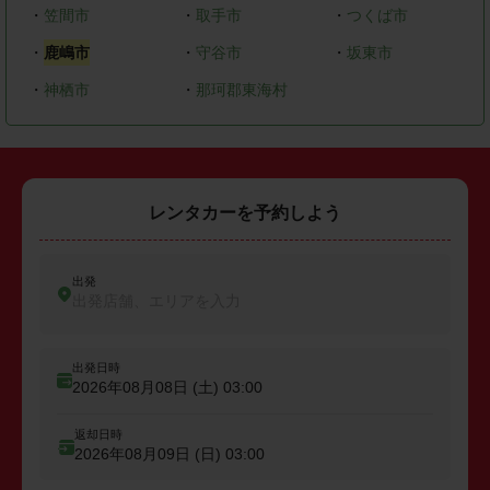
・
笠間市
・
取手市
・
つくば市
・
鹿嶋市
・
守谷市
・
坂東市
・
神栖市
・
那珂郡東海村
レンタカーを予約しよう
出発
出発店舗、エリアを入力
出発日時
2026年08月08日 (土)
03:00
返却日時
2026年08月09日 (日)
03:00