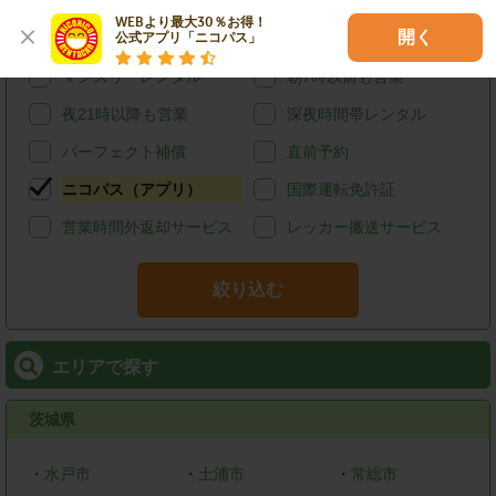
給油可能
ETCレンタル
WEBより最大30％お得！

開く
公式アプリ「ニコパス」
宅配レンタカー
ウィークリーレンタル
マンスリーレンタル
朝7時以前も営業
夜21時以降も営業
深夜時間帯レンタル
パーフェクト補償
直前予約
ニコパス（アプリ）
国際運転免許証
営業時間外返却サービス
レッカー搬送サービス
絞り込む
エリアで探す
茨城県
・
水戸市
・
土浦市
・
常総市