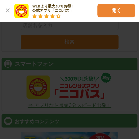
WEBより最大30％お得！

店舗名
駅名
新幹線名
空港名
開く
公式アプリ「ニコパス」
検索
スマートフォン
⇒ アプリなら最短3分スピード出発！
おすすめコンテンツ