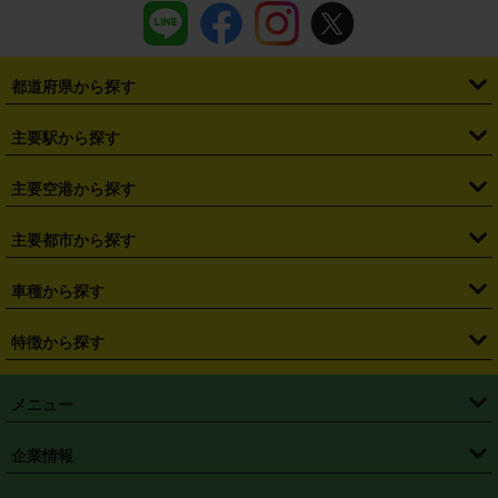
都道府県から探す
・
北海道
・
青森県
・
岩手県
・
宮城県
・
秋田県
・
山形県
主要駅から探す
・
福島県
・
東京都
・
神奈川県
・
埼玉県
・
千葉県
・
茨城県
・
札幌駅
・
仙台駅
・
新宿駅
・
池袋駅
・
渋谷駅
・
東京駅
主要空港から探す
・
栃木県
・
群馬県
・
山梨県
・
愛知県
・
静岡県
・
岐阜県
・
横浜駅
・
川崎駅
・
大宮駅
・
西船橋駅
・
柏駅
・
名古屋駅
・
新千歳空港
・
仙台空港
主要都市から探す
・
長野県
・
新潟県
・
富山県
・
石川県
・
福井県
・
大阪府
・
大阪駅
・
難波駅
・
三宮駅
・
京都駅
・
広島駅
・
博多駅
・
成田空港
・
羽田空港
・
兵庫県
・
京都府
・
滋賀県
・
和歌山県
・
奈良県
・
三重県
・
札幌市
・
仙台市
車種から探す
・
熊本駅
・
那覇空港駅
・
中部国際空港セントレア
・
関西国際空港
・
鳥取県
・
島根県
・
岡山県
・
広島県
・
山口県
・
徳島県
・
千葉市
・
さいたま市
・
軽自動車
・
コンパクトカー
・
ステーションワゴン・セダン
特徴から探す
・
大阪国際空港（伊丹空港）
・
神戸空港
・
香川県
・
愛媛県
・
高知県
・
福岡県
・
佐賀県
・
長崎県
・
横浜市
・
川崎市
・
ミニバン・ワンボックス
・
高級ミニバン・ワンボックス
・
SUV
・
岡山空港
・
徳島空港
・
ハイブリッド
・
宅配レンタカー
・
ETCカードレンタル
・
熊本県
・
大分県
・
宮崎県
・
鹿児島県
・
沖縄県
・
相模原市
・
新潟市
メニュー
・
軽トラック・商用バン
・
福岡空港
・
鹿児島空港
・
長期レンタル
・
深夜時間帯レンタル
・
免責補償プラス
・
静岡市
・
浜松市
・
・
トラック・バン
トップページ
・
はじめての方へ
・
ご利用案内
(タウンエースバン、ライトエースバン等)
企業情報
・
那覇空港
・
パーフェクト補償
・
スタッドレスタイヤ
・
直前予約
・
名古屋市
・
京都市
・
・
トラック・バン
ベストレート保証
・
予約から返却まで
・
・
店舗オリジナル
利用シーン別ガイ
(ハイエースバン・キャラバン等)
・
・
ニコパス(アプリ)
会社概要
・
ニュース
・
国際運転免許証
・
フランチャイズ募集
・
営業時間外返却サービス
・
個人情報保護