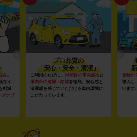
プロ品質の
〜
「安心・安全・清潔」
新
組み
。
ご利用のたびに、
24項目の車両点検
と
登録か
既存イ
車内外の清掃・除菌
を徹底。安心感と
導入し
を削減
清潔感を感じていただける車内環境に
います
ーズナブ
こだわっています。