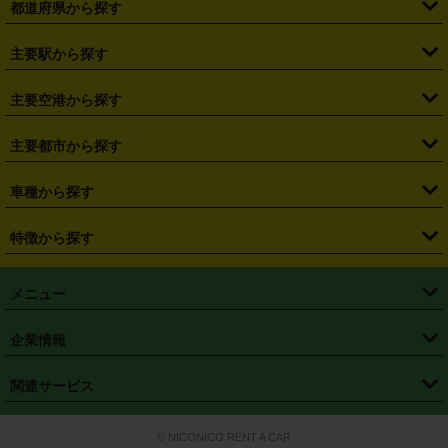
都道府県から探す
・
北海道
・
青森県
・
岩手県
・
宮城県
・
秋田県
・
山形県
主要駅から探す
・
福島県
・
東京都
・
神奈川県
・
埼玉県
・
千葉県
・
茨城県
・
札幌駅
・
仙台駅
・
新宿駅
・
池袋駅
・
渋谷駅
・
東京駅
主要空港から探す
・
栃木県
・
群馬県
・
山梨県
・
愛知県
・
静岡県
・
岐阜県
・
横浜駅
・
川崎駅
・
大宮駅
・
西船橋駅
・
柏駅
・
名古屋駅
・
新千歳空港
・
仙台空港
主要都市から探す
・
長野県
・
新潟県
・
富山県
・
石川県
・
福井県
・
大阪府
・
大阪駅
・
難波駅
・
三宮駅
・
京都駅
・
広島駅
・
博多駅
・
成田空港
・
羽田空港
・
兵庫県
・
京都府
・
滋賀県
・
和歌山県
・
奈良県
・
三重県
・
札幌市
・
仙台市
車種から探す
・
熊本駅
・
那覇空港駅
・
中部国際空港セントレア
・
関西国際空港
・
鳥取県
・
島根県
・
岡山県
・
広島県
・
山口県
・
徳島県
・
千葉市
・
さいたま市
・
軽自動車
・
コンパクトカー
・
ステーションワゴン・セダン
特徴から探す
・
大阪国際空港（伊丹空港）
・
神戸空港
・
香川県
・
愛媛県
・
高知県
・
福岡県
・
佐賀県
・
長崎県
・
横浜市
・
川崎市
・
ミニバン・ワンボックス
・
高級ミニバン・ワンボックス
・
SUV
・
岡山空港
・
徳島空港
・
ハイブリッド
・
宅配レンタカー
・
ETCカードレンタル
・
熊本県
・
大分県
・
宮崎県
・
鹿児島県
・
沖縄県
・
相模原市
・
新潟市
メニュー
・
軽トラック・商用バン
・
福岡空港
・
鹿児島空港
・
長期レンタル
・
深夜時間帯レンタル
・
免責補償プラス
・
静岡市
・
浜松市
・
・
トラック・バン
トップページ
・
はじめての方へ
・
ご利用案内
(タウンエースバン、ライトエースバン等)
企業情報
・
那覇空港
・
パーフェクト補償
・
スタッドレスタイヤ
・
直前予約
・
名古屋市
・
京都市
・
・
トラック・バン
ベストレート保証
・
予約から返却まで
・
・
店舗オリジナル
利用シーン別ガイ
(ハイエースバン・キャラバン等)
・
・
ニコパス(アプリ)
会社概要
・
ニュース
・
国際運転免許証
・
フランチャイズ募集
・
営業時間外返却サービス
・
個人情報保護
関連サービス
・
大阪市
・
堺市
ド
・
・
レッカー搬送サービス
カスタマーハラスメントに対する基本方針
・
神戸市
・
岡山市
・
・
車種・料金
カーリースなら「定額ニコノリパック」
・
店舗を探す
・
キャンペーン
© NICONICO RENT A CAR
・
特定商取引法に基づく表記
・
旅行業約款