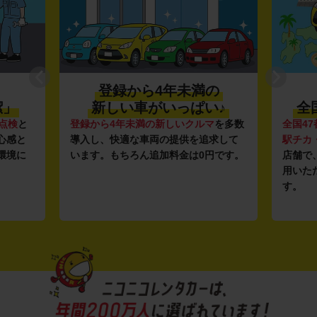
登録から4年未満の
潔」
新しい車がいっぱい♪
全
点検
と
登録から4年未満の新しいクルマ
を多数
全国47
心感と
導入し、快適な車両の提供を追求して
駅チカ
環境に
います。もちろん追加料金は0円です。
店舗で
用いた
す。