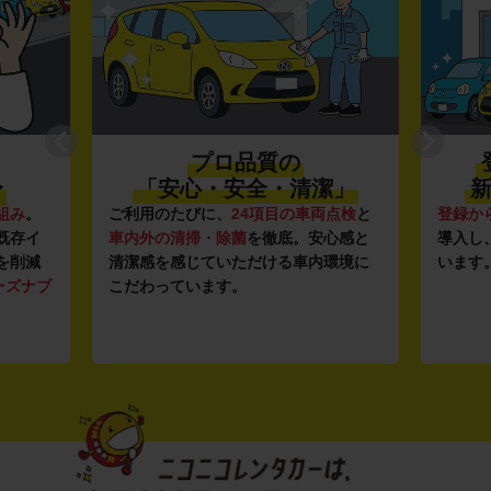
プロ品質の
〜
「安心・安全・清潔」
新
組み
。
ご利用のたびに、
24項目の車両点検
と
登録か
既存イ
車内外の清掃・除菌
を徹底。安心感と
導入し
を削減
清潔感を感じていただける車内環境に
います
ーズナブ
こだわっています。