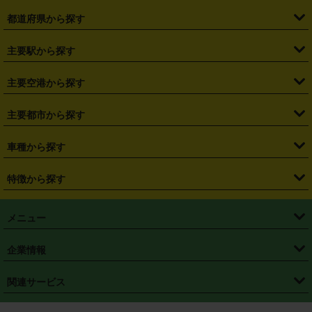
都道府県から探す
・
北海道
・
青森県
・
岩手県
・
宮城県
・
秋田県
・
山形県
主要駅から探す
・
福島県
・
東京都
・
神奈川県
・
埼玉県
・
千葉県
・
茨城県
・
札幌駅
・
仙台駅
・
新宿駅
・
池袋駅
・
渋谷駅
・
東京駅
主要空港から探す
・
栃木県
・
群馬県
・
山梨県
・
愛知県
・
静岡県
・
岐阜県
・
横浜駅
・
川崎駅
・
大宮駅
・
西船橋駅
・
柏駅
・
名古屋駅
・
新千歳空港
・
仙台空港
主要都市から探す
・
長野県
・
新潟県
・
富山県
・
石川県
・
福井県
・
大阪府
・
大阪駅
・
難波駅
・
三宮駅
・
京都駅
・
広島駅
・
博多駅
・
成田空港
・
羽田空港
・
兵庫県
・
京都府
・
滋賀県
・
和歌山県
・
奈良県
・
三重県
・
札幌市
・
仙台市
車種から探す
・
熊本駅
・
那覇空港駅
・
中部国際空港セントレア
・
関西国際空港
・
鳥取県
・
島根県
・
岡山県
・
広島県
・
山口県
・
徳島県
・
千葉市
・
さいたま市
・
軽自動車
・
コンパクトカー
・
ステーションワゴン・セダン
特徴から探す
・
大阪国際空港（伊丹空港）
・
神戸空港
・
香川県
・
愛媛県
・
高知県
・
福岡県
・
佐賀県
・
長崎県
・
横浜市
・
川崎市
・
ミニバン・ワンボックス
・
高級ミニバン・ワンボックス
・
SUV
・
岡山空港
・
徳島空港
・
ハイブリッド
・
宅配レンタカー
・
ETCカードレンタル
・
熊本県
・
大分県
・
宮崎県
・
鹿児島県
・
沖縄県
・
相模原市
・
新潟市
メニュー
・
軽トラック・商用バン
・
福岡空港
・
鹿児島空港
・
長期レンタル
・
深夜時間帯レンタル
・
免責補償プラス
・
静岡市
・
浜松市
・
・
トラック・バン
トップページ
・
はじめての方へ
・
ご利用案内
(タウンエースバン、ライトエースバン等)
企業情報
・
那覇空港
・
パーフェクト補償
・
スタッドレスタイヤ
・
直前予約
・
名古屋市
・
京都市
・
・
トラック・バン
ベストレート保証
・
予約から返却まで
・
・
店舗オリジナル
利用シーン別ガイ
(ハイエースバン・キャラバン等)
・
・
ニコパス(アプリ)
会社概要
・
ニュース
・
国際運転免許証
・
フランチャイズ募集
・
営業時間外返却サービス
・
個人情報保護
関連サービス
・
大阪市
・
堺市
ド
・
・
レッカー搬送サービス
カスタマーハラスメントに対する基本方針
・
神戸市
・
岡山市
・
・
車種・料金
カーリースなら「定額ニコノリパック」
・
店舗を探す
・
キャンペーン