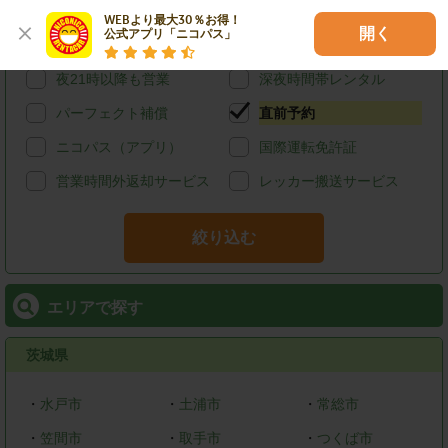
宅配レンタカー
ウィークリーレンタル
WEBより最大30％お得！

開く
公式アプリ「ニコパス」
マンスリーレンタル
朝7時以前も営業
夜21時以降も営業
深夜時間帯レンタル
パーフェクト補償
直前予約
ニコパス（アプリ）
国際運転免許証
営業時間外返却サービス
レッカー搬送サービス
絞り込む
エリアで探す
茨城県
・
水戸市
・
土浦市
・
常総市
・
笠間市
・
取手市
・
つくば市