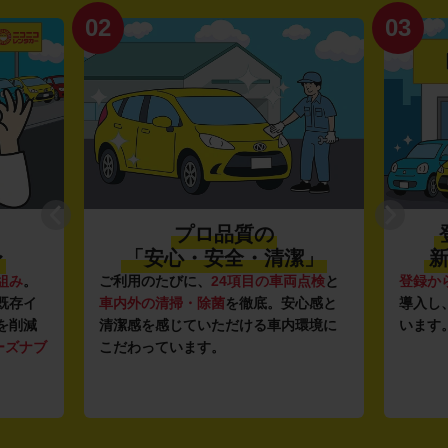
02
03
プロ品質の
〜
「安心・安全・清潔」
新
組み
。
ご利用のたびに、
24項目の車両点検
と
登録か
既存イ
車内外の清掃・除菌
を徹底。安心感と
導入し
を削減
清潔感を感じていただける車内環境に
います
ーズナブ
こだわっています。