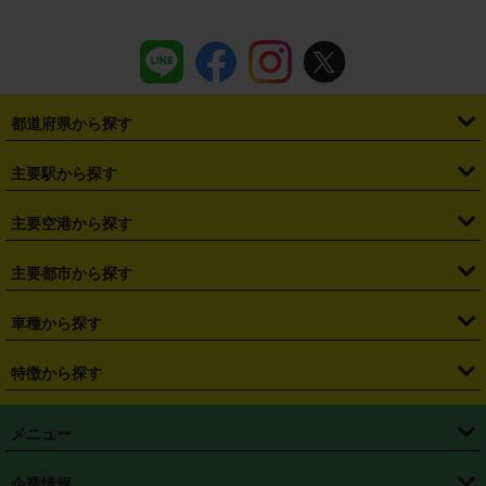
都道府県から探す
・
北海道
・
青森県
・
岩手県
・
宮城県
・
秋田県
・
山形県
主要駅から探す
・
福島県
・
東京都
・
神奈川県
・
埼玉県
・
千葉県
・
茨城県
・
札幌駅
・
仙台駅
・
新宿駅
・
池袋駅
・
渋谷駅
・
東京駅
主要空港から探す
・
栃木県
・
群馬県
・
山梨県
・
愛知県
・
静岡県
・
岐阜県
・
横浜駅
・
川崎駅
・
大宮駅
・
西船橋駅
・
柏駅
・
名古屋駅
・
新千歳空港
・
仙台空港
主要都市から探す
・
長野県
・
新潟県
・
富山県
・
石川県
・
福井県
・
大阪府
・
大阪駅
・
難波駅
・
三宮駅
・
京都駅
・
広島駅
・
博多駅
・
成田空港
・
羽田空港
・
兵庫県
・
京都府
・
滋賀県
・
和歌山県
・
奈良県
・
三重県
・
札幌市
・
仙台市
車種から探す
・
熊本駅
・
那覇空港駅
・
中部国際空港セントレア
・
関西国際空港
・
鳥取県
・
島根県
・
岡山県
・
広島県
・
山口県
・
徳島県
・
千葉市
・
さいたま市
・
軽自動車
・
コンパクトカー
・
ステーションワゴン・セダン
特徴から探す
・
大阪国際空港（伊丹空港）
・
神戸空港
・
香川県
・
愛媛県
・
高知県
・
福岡県
・
佐賀県
・
長崎県
・
横浜市
・
川崎市
・
ミニバン・ワンボックス
・
高級ミニバン・ワンボックス
・
SUV
・
岡山空港
・
徳島空港
・
ハイブリッド
・
宅配レンタカー
・
ETCカードレンタル
・
熊本県
・
大分県
・
宮崎県
・
鹿児島県
・
沖縄県
・
相模原市
・
新潟市
メニュー
・
軽トラック・商用バン
・
福岡空港
・
鹿児島空港
・
長期レンタル
・
深夜時間帯レンタル
・
免責補償プラス
・
静岡市
・
浜松市
・
・
トラック・バン
トップページ
・
はじめての方へ
・
ご利用案内
(タウンエースバン、ライトエースバン等)
企業情報
・
那覇空港