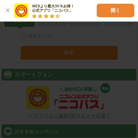
こだわり条件で検索
WEBより最大30％お得！

開く
公式アプリ「ニコパス」
店舗名
駅名
新幹線名
空港名
検索
スマートフォン
⇒ アプリなら最短3分スピード出発！
おすすめコンテンツ