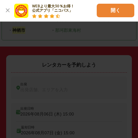
WEBより最大30％お得！

・
笠間市
・
取手市
・
つくば市
開く
公式アプリ「ニコパス」
・
鹿嶋市
・
守谷市
・
坂東市
・
神栖市
・
那珂郡東海村
レンタカーを予約しよう
出発
出発店舗、エリアを入力
出発日時
2026年08月06日 (木)
15:00
返却日時
2026年08月07日 (金)
15:00