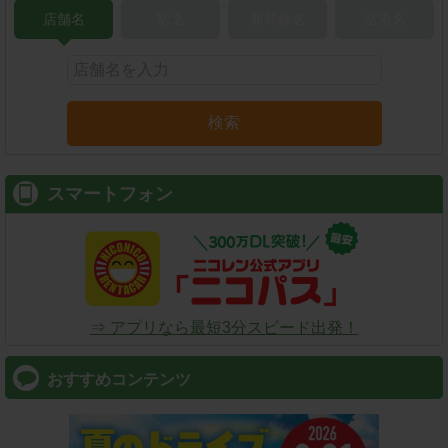
店舗名
駅名
新幹線名
空港名
検索
スマートフォン
⇒ アプリなら最短3分スピード出発！
おすすめコンテンツ