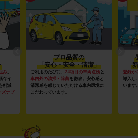
プロ品質の
〜
「安心・安全・清潔」
新
組み
。
ご利用のたびに、
24項目の車両点検
と
登録か
既存イ
車内外の清掃・除菌
を徹底。安心感と
導入し
を削減
清潔感を感じていただける車内環境に
います
ーズナブ
こだわっています。