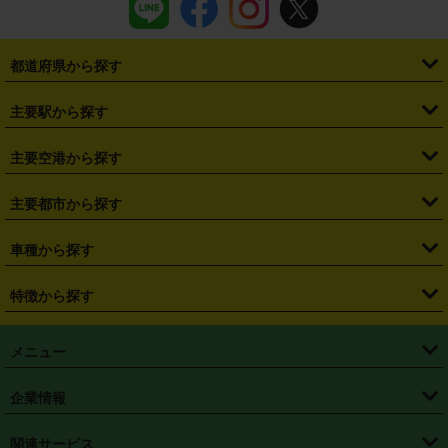
都道府県から探す
・
北海道
・
青森県
・
岩手県
・
宮城県
・
秋田県
・
山形県
主要駅から探す
・
福島県
・
東京都
・
神奈川県
・
埼玉県
・
千葉県
・
茨城県
・
札幌駅
・
仙台駅
・
新宿駅
・
池袋駅
・
渋谷駅
・
東京駅
主要空港から探す
・
栃木県
・
群馬県
・
山梨県
・
愛知県
・
静岡県
・
岐阜県
・
横浜駅
・
川崎駅
・
大宮駅
・
西船橋駅
・
柏駅
・
名古屋駅
・
新千歳空港
・
仙台空港
主要都市から探す
・
長野県
・
新潟県
・
富山県
・
石川県
・
福井県
・
大阪府
・
大阪駅
・
難波駅
・
三宮駅
・
京都駅
・
広島駅
・
博多駅
・
成田空港
・
羽田空港
・
兵庫県
・
京都府
・
滋賀県
・
和歌山県
・
奈良県
・
三重県
・
札幌市
・
仙台市
車種から探す
・
熊本駅
・
那覇空港駅
・
中部国際空港セントレア
・
関西国際空港
・
鳥取県
・
島根県
・
岡山県
・
広島県
・
山口県
・
徳島県
・
千葉市
・
さいたま市
・
軽自動車
・
コンパクトカー
・
ステーションワゴン・セダン
特徴から探す
・
大阪国際空港（伊丹空港）
・
神戸空港
・
香川県
・
愛媛県
・
高知県
・
福岡県
・
佐賀県
・
長崎県
・
横浜市
・
川崎市
・
ミニバン・ワンボックス
・
高級ミニバン・ワンボックス
・
SUV
・
岡山空港
・
徳島空港
・
ハイブリッド
・
宅配レンタカー
・
ETCカードレンタル
・
熊本県
・
大分県
・
宮崎県
・
鹿児島県
・
沖縄県
・
相模原市
・
新潟市
メニュー
・
軽トラック・商用バン
・
福岡空港
・
鹿児島空港
・
長期レンタル
・
深夜時間帯レンタル
・
免責補償プラス
・
静岡市
・
浜松市
・
・
トラック・バン
トップページ
・
はじめての方へ
・
ご利用案内
(タウンエースバン、ライトエースバン等)
企業情報
・
那覇空港
・
パーフェクト補償
・
スタッドレスタイヤ
・
直前予約
・
名古屋市
・
京都市
・
・
トラック・バン
ベストレート保証
・
予約から返却まで
・
・
店舗オリジナル
利用シーン別ガイ
(ハイエースバン・キャラバン等)
・
・
ニコパス(アプリ)
会社概要
・
ニュース
・
国際運転免許証
・
フランチャイズ募集
・
営業時間外返却サービス
・
個人情報保護
関連サービス
・
大阪市
・
堺市
ド