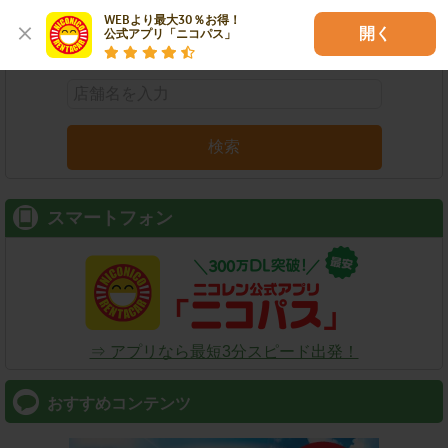
WEBより最大30％お得！

開く
公式アプリ「ニコパス」
店舗名
駅名
新幹線名
空港名
検索
スマートフォン
⇒ アプリなら最短3分スピード出発！
おすすめコンテンツ