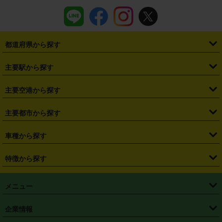
都道府県から探す
・
北海道
・
青森県
・
岩手県
・
宮城県
・
秋田県
・
山形県
主要駅から探す
・
福島県
・
東京都
・
神奈川県
・
埼玉県
・
千葉県
・
茨城県
・
札幌駅
・
仙台駅
・
新宿駅
・
池袋駅
・
渋谷駅
・
東京駅
主要空港から探す
・
栃木県
・
群馬県
・
山梨県
・
愛知県
・
静岡県
・
岐阜県
・
横浜駅
・
川崎駅
・
大宮駅
・
西船橋駅
・
柏駅
・
名古屋駅
・
新千歳空港
・
仙台空港
主要都市から探す
・
長野県
・
新潟県
・
富山県
・
石川県
・
福井県
・
大阪府
・
大阪駅
・
難波駅
・
三宮駅
・
京都駅
・
広島駅
・
博多駅
・
成田空港
・
羽田空港
・
兵庫県
・
京都府
・
滋賀県
・
和歌山県
・
奈良県
・
三重県
・
札幌市
・
仙台市
車種から探す
・
熊本駅
・
那覇空港駅
・
中部国際空港セントレア
・
関西国際空港
・
鳥取県
・
島根県
・
岡山県
・
広島県
・
山口県
・
徳島県
・
千葉市
・
さいたま市
・
軽自動車
・
コンパクトカー
・
ステーションワゴン・セダン
特徴から探す
・
大阪国際空港（伊丹空港）
・
神戸空港
・
香川県
・
愛媛県
・
高知県
・
福岡県
・
佐賀県
・
長崎県
・
横浜市
・
川崎市
・
ミニバン・ワンボックス
・
高級ミニバン・ワンボックス
・
SUV
・
岡山空港
・
徳島空港
・
ハイブリッド
・
宅配レンタカー
・
ETCカードレンタル
・
熊本県
・
大分県
・
宮崎県
・
鹿児島県
・
沖縄県
・
相模原市
・
新潟市
メニュー
・
軽トラック・商用バン
・
福岡空港
・
鹿児島空港
・
長期レンタル
・
深夜時間帯レンタル
・
免責補償プラス
・
静岡市
・
浜松市
・
・
トラック・バン
トップページ
・
はじめての方へ
・
ご利用案内
(タウンエースバン、ライトエースバン等)
企業情報
・
那覇空港
・
パーフェクト補償
・
スタッドレスタイヤ
・
直前予約
・
名古屋市
・
京都市
・
・
トラック・バン
ベストレート保証
・
予約から返却まで
・
・
店舗オリジナル
利用シーン別ガイ
(ハイエースバン・キャラバン等)