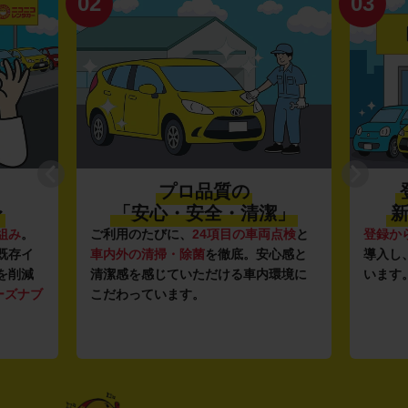
02
03
プロ品質の
〜
「安心・安全・清潔」
新
組み
。
ご利用のたびに、
24項目の車両点検
と
登録か
既存イ
車内外の清掃・除菌
を徹底。安心感と
導入し
を削減
清潔感を感じていただける車内環境に
います
ーズナブ
こだわっています。