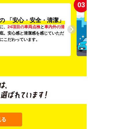
03
の
「安心・安全・清潔」
に、
24項目の車両点検
と
車内外の清
底。安心感と清潔感を感じていただ
にこだわっています。
見る