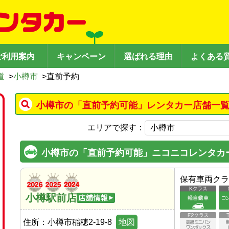
ご利用案内
キャンペーン
選ばれる理由
よくある
道
>
小樽市
>
直前予約
小樽市の「直前予約可能」レンタカー店舗一覧
エリアで探す：
小樽市の「直前予約可能」ニコニコレンタカ
保有車両クラ
小樽駅前店
住所：
小樽市稲穂2-19-8
地図