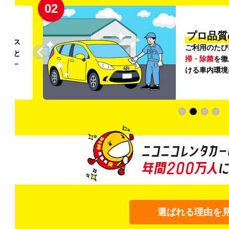
02
円〜
プロ品質
リンス
ご利用のたび
ること
掃・除菌
を徹
う
リー
ける車内環境
選ばれる理由を