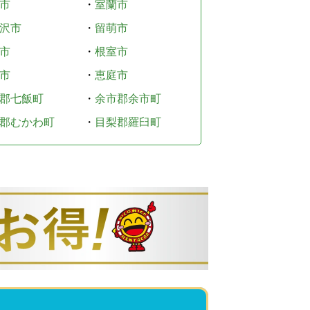
市
・
室蘭市
沢市
・
留萌市
市
・
根室市
市
・
恵庭市
郡七飯町
・
余市郡余市町
郡むかわ町
・
目梨郡羅臼町