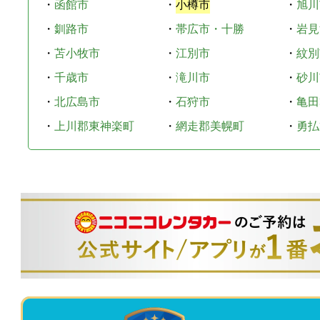
・
函館市
・
小樽市
・
旭川
・
釧路市
・
帯広市・十勝
・
岩見
・
苫小牧市
・
江別市
・
紋別
・
千歳市
・
滝川市
・
砂川
・
北広島市
・
石狩市
・
亀田
・
上川郡東神楽町
・
網走郡美幌町
・
勇払