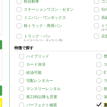
軽自動車
コ
ステーションワゴン・セダン
SU
ミニバン・ワンボックス
高
軽トラック・商用バン
ト
(タ
トラック・バン
店
(ハイエースバン・キャラバン等)
特徴で探す
ハイブリッド
カード決済
給油可能
E
宅配レンタカー
マンスリーレンタル
夜21時以降も営業
パーフェクト補償