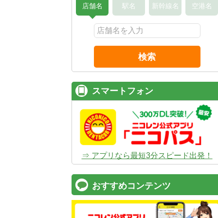
店舗名
駅名
新幹線名
空港名
検索
スマートフォン
⇒ アプリなら最短3分スピード出発！
おすすめコンテンツ