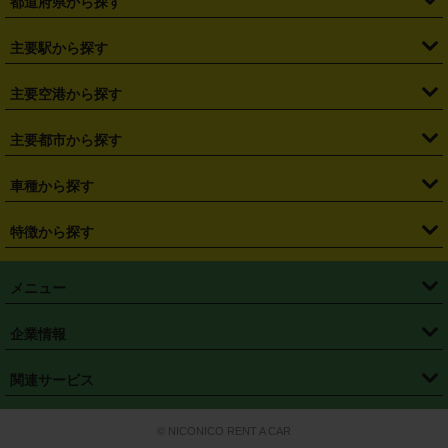
都道府県から探す
・
北海道
・
青森県
・
岩手県
・
宮城県
・
秋田県
・
山形県
主要駅から探す
・
福島県
・
東京都
・
神奈川県
・
埼玉県
・
千葉県
・
茨城県
・
札幌駅
・
仙台駅
・
新宿駅
・
池袋駅
・
渋谷駅
・
東京駅
主要空港から探す
・
栃木県
・
群馬県
・
山梨県
・
愛知県
・
静岡県
・
岐阜県
・
横浜駅
・
川崎駅
・
大宮駅
・
西船橋駅
・
柏駅
・
名古屋駅
・
新千歳空港
・
仙台空港
主要都市から探す
・
長野県
・
新潟県
・
富山県
・
石川県
・
福井県
・
大阪府
・
大阪駅
・
難波駅
・
三宮駅
・
京都駅
・
広島駅
・
博多駅
・
成田空港
・
羽田空港
・
兵庫県
・
京都府
・
滋賀県
・
和歌山県
・
奈良県
・
三重県
・
札幌市
・
仙台市
車種から探す
・
熊本駅
・
那覇空港駅
・
中部国際空港セントレア
・
関西国際空港
・
鳥取県
・
島根県
・
岡山県
・
広島県
・
山口県
・
徳島県
・
千葉市
・
さいたま市
・
軽自動車
・
コンパクトカー
・
ステーションワゴン・セダン
特徴から探す
・
大阪国際空港（伊丹空港）
・
神戸空港
・
香川県
・
愛媛県
・
高知県
・
福岡県
・
佐賀県
・
長崎県
・
横浜市
・
川崎市
・
ミニバン・ワンボックス
・
高級ミニバン・ワンボックス
・
SUV
・
岡山空港
・
徳島空港
・
ハイブリッド
・
宅配レンタカー
・
ETCカードレンタル
・
熊本県
・
大分県
・
宮崎県
・
鹿児島県
・
沖縄県
・
相模原市
・
新潟市
メニュー
・
軽トラック・商用バン
・
福岡空港
・
鹿児島空港
・
長期レンタル
・
深夜時間帯レンタル
・
免責補償プラス
・
静岡市
・
浜松市
・
・
トラック・バン
トップページ
・
はじめての方へ
・
ご利用案内
(タウンエースバン、ライトエースバン等)
企業情報
・
那覇空港
・
パーフェクト補償
・
スタッドレスタイヤ
・
直前予約
・
名古屋市
・
京都市
・
・
トラック・バン
ベストレート保証
・
予約から返却まで
・
・
店舗オリジナル
利用シーン別ガイ
(ハイエースバン・キャラバン等)
・
・
ニコパス(アプリ)
会社概要
・
ニュース
・
国際運転免許証
・
フランチャイズ募集
・
営業時間外返却サービス
・
個人情報保護
関連サービス
・
大阪市
・
堺市
ド
・
・
レッカー搬送サービス
カスタマーハラスメントに対する基本方針
・
神戸市
・
岡山市
・
・
車種・料金
カーリースなら「定額ニコノリパック」
・
店舗を探す
・
キャンペーン
© NICONICO RENT A CAR
・
特定商取引法に基づく表記
・
旅行業約款
・
広島市
・
北九州市