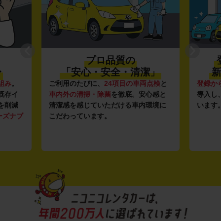
登録から4年未満の
潔」
新しい車がいっぱい♪
全
点検
と
登録から4年未満の新しいクルマ
を多数
全国47
心感と
導入し、快適な車両の提供を追求して
駅チカ
環境に
います。もちろん追加料金は0円です。
店舗で
用いた
す。