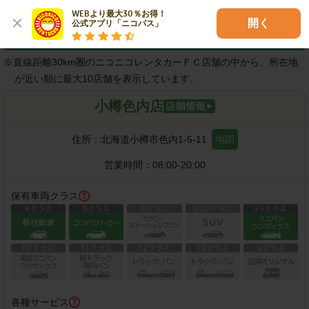
WEBより最大30％お得！

開く
公式アプリ「ニコパス」
近隣の店舗
※
直線距離30km圏のニコニコレンタカーＦＣ店舗の中から、所在地
が近い順に最大10店舗を表示しています。
小樽色内店
住所：
北海道小樽市色内1-5-11
地図
営業時間：
08:00-20:00
保有車両クラス
各種サービス