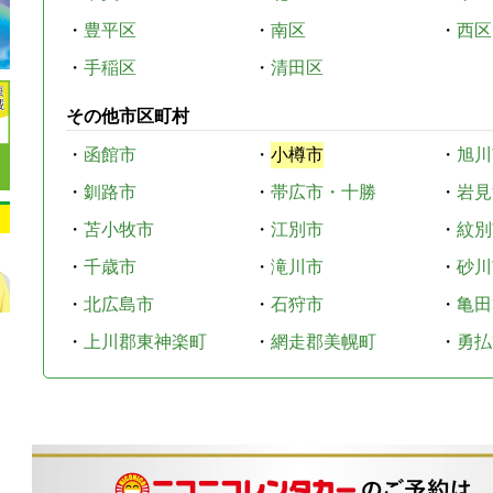
・
豊平区
・
南区
・
西区
・
手稲区
・
清田区
その他市区町村
・
函館市
・
小樽市
・
旭川
・
釧路市
・
帯広市・十勝
・
岩見
・
苫小牧市
・
江別市
・
紋別
・
千歳市
・
滝川市
・
砂川
・
北広島市
・
石狩市
・
亀田
・
上川郡東神楽町
・
網走郡美幌町
・
勇払