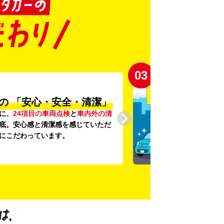
03
の
「安心・安全・清潔」
に、
24項目の車両点検
と
車内外の清
底。安心感と清潔感を感じていただ
にこだわっています。