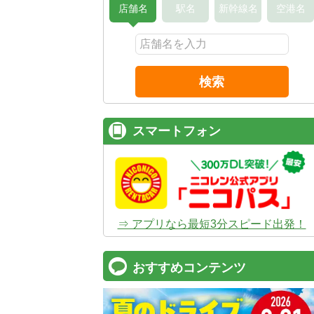
店舗名
駅名
新幹線名
空港名
検索
スマートフォン
⇒ アプリなら最短3分スピード出発！
おすすめコンテンツ