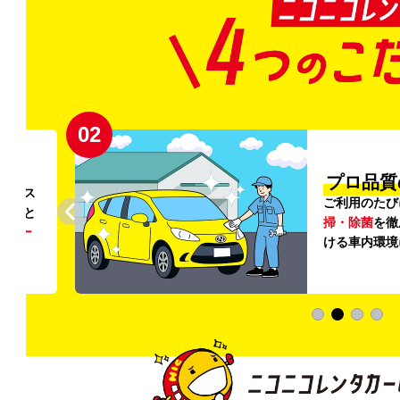
02
円〜
プロ品質
リンス
ご利用のたび
ること
掃・除菌
を徹
う
リー
ける車内環境