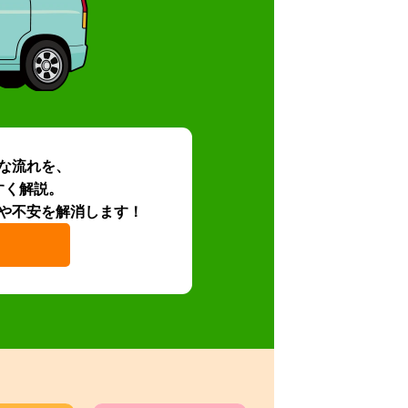
な流れを、
すく解説。
や不安を解消します！