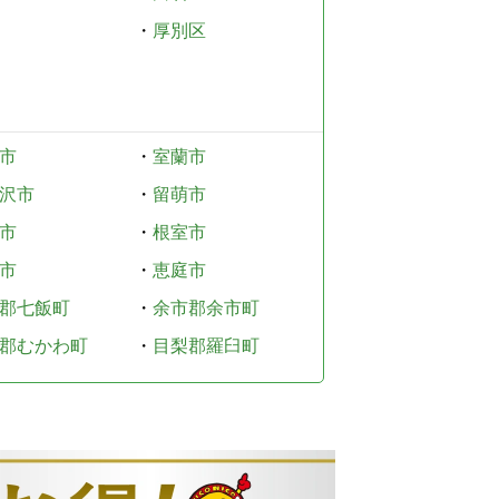
・
厚別区
市
・
室蘭市
沢市
・
留萌市
市
・
根室市
市
・
恵庭市
郡七飯町
・
余市郡余市町
郡むかわ町
・
目梨郡羅臼町