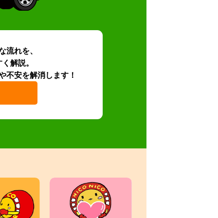
な流れを、
すく解説。
や不安を解消します！