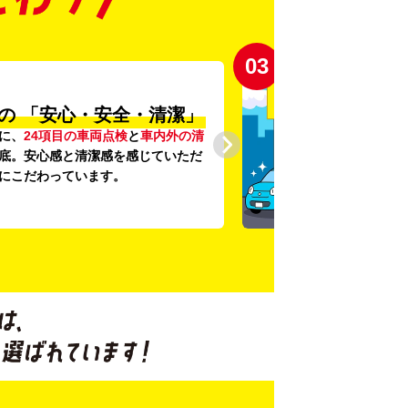
03
の
「安心・安全・清潔」
に、
24項目の車両点検
と
車内外の清
底。安心感と清潔感を感じていただ
にこだわっています。