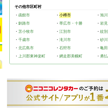
その他市区町村
・
函館市
・
小樽市
・
旭川
・
釧路市
・
帯広市・十勝
・
岩見
・
苫小牧市
・
江別市
・
紋別
・
千歳市
・
滝川市
・
砂川
・
北広島市
・
石狩市
・
亀田
・
上川郡東神楽町
・
網走郡美幌町
・
勇払