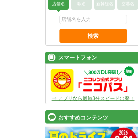
店舗名
駅名
新幹線名
空港名
検索
スマートフォン
⇒ アプリなら最短3分スピード出発！
おすすめコンテンツ