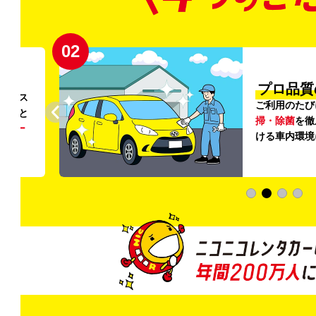
02
円〜
プロ品質
リンス
ご利用のたび
ること
掃・除菌
を徹
う
リー
ける車内環境