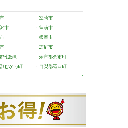
市
・
室蘭市
沢市
・
留萌市
市
・
根室市
市
・
恵庭市
郡七飯町
・
余市郡余市町
郡むかわ町
・
目梨郡羅臼町