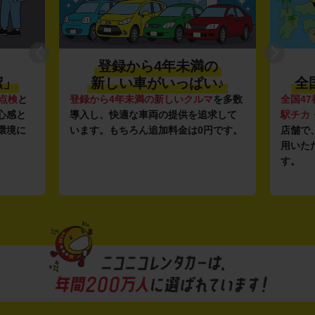
登録から4年未満の
潔」
新しい車がいっぱい♪
全
点検
と
登録から4年未満の新しいクルマ
を多数
全国47
心感と
導入し、快適な車両の提供を追求して
駅チカ
環境に
います。もちろん追加料金は0円です。
店舗で
用いた
す。