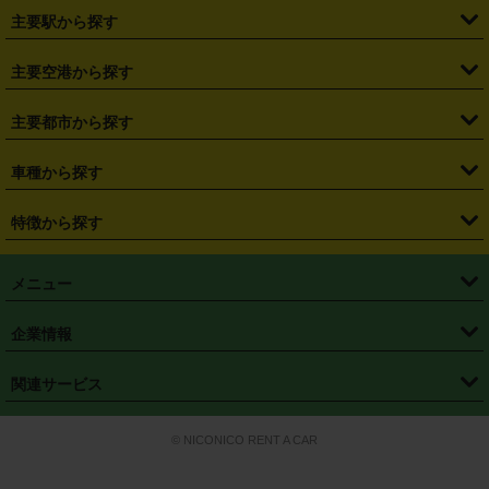
・
北海道
・
青森県
・
岩手県
・
宮城県
・
秋田県
・
山形県
主要駅から探す
・
福島県
・
東京都
・
神奈川県
・
埼玉県
・
千葉県
・
茨城県
・
札幌駅
・
仙台駅
・
新宿駅
・
池袋駅
・
渋谷駅
・
東京駅
主要空港から探す
・
栃木県
・
群馬県
・
山梨県
・
愛知県
・
静岡県
・
岐阜県
・
横浜駅
・
川崎駅
・
大宮駅
・
西船橋駅
・
柏駅
・
名古屋駅
・
新千歳空港
・
仙台空港
主要都市から探す
・
長野県
・
新潟県
・
富山県
・
石川県
・
福井県
・
大阪府
・
大阪駅
・
難波駅
・
三宮駅
・
京都駅
・
広島駅
・
博多駅
・
成田空港
・
羽田空港
・
兵庫県
・
京都府
・
滋賀県
・
和歌山県
・
奈良県
・
三重県
・
札幌市
・
仙台市
車種から探す
・
熊本駅
・
那覇空港駅
・
中部国際空港セントレア
・
関西国際空港
・
鳥取県
・
島根県
・
岡山県
・
広島県
・
山口県
・
徳島県
・
千葉市
・
さいたま市
・
軽自動車
・
コンパクトカー
・
ステーションワゴン・セダン
特徴から探す
・
大阪国際空港（伊丹空港）
・
神戸空港
・
香川県
・
愛媛県
・
高知県
・
福岡県
・
佐賀県
・
長崎県
・
横浜市
・
川崎市
・
ミニバン・ワンボックス
・
高級ミニバン・ワンボックス
・
SUV
・
岡山空港
・
徳島空港
・
ハイブリッド
・
宅配レンタカー
・
ETCカードレンタル
・
熊本県
・
大分県
・
宮崎県
・
鹿児島県
・
沖縄県
・
相模原市
・
新潟市
メニュー
・
軽トラック・商用バン
・
福岡空港
・
鹿児島空港
・
長期レンタル
・
深夜時間帯レンタル
・
免責補償プラス
・
静岡市
・
浜松市
・
・
トラック・バン
トップページ
・
はじめての方へ
・
ご利用案内
(タウンエースバン、ライトエースバン等)
企業情報
・
那覇空港
・
パーフェクト補償
・
スタッドレスタイヤ
・
直前予約
・
名古屋市
・
京都市
・
・
トラック・バン
ベストレート保証
・
予約から返却まで
・
・
店舗オリジナル
利用シーン別ガイ
(ハイエースバン・キャラバン等)
・
・
ニコパス(アプリ)
会社概要
・
ニュース
・
国際運転免許証
・
フランチャイズ募集
・
営業時間外返却サービス
・
個人情報保護
関連サービス
・
大阪市
・
堺市
ド
・
・
レッカー搬送サービス
カスタマーハラスメントに対する基本方針
・
神戸市
・
岡山市
・
・
車種・料金
カーリースなら「定額ニコノリパック」
・
店舗を探す
・
キャンペーン
© NICONICO RENT A CAR
・
特定商取引法に基づく表記
・
旅行業約款
・
広島市
・
北九州市
・
・
会員特典
超短期カーリースの「ニコリース」
・
選ばれる理由
・
安心・安全への取
り組み