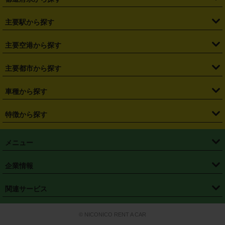
・
北海道
・
青森県
・
岩手県
・
宮城県
・
秋田県
・
山形県
主要駅から探す
・
福島県
・
東京都
・
神奈川県
・
埼玉県
・
千葉県
・
茨城県
・
札幌駅
・
仙台駅
・
新宿駅
・
池袋駅
・
渋谷駅
・
東京駅
主要空港から探す
・
栃木県
・
群馬県
・
山梨県
・
愛知県
・
静岡県
・
岐阜県
・
横浜駅
・
川崎駅
・
大宮駅
・
西船橋駅
・
柏駅
・
名古屋駅
・
新千歳空港
・
仙台空港
主要都市から探す
・
長野県
・
新潟県
・
富山県
・
石川県
・
福井県
・
大阪府
・
大阪駅
・
難波駅
・
三宮駅
・
京都駅
・
広島駅
・
博多駅
・
成田空港
・
羽田空港
・
兵庫県
・
京都府
・
滋賀県
・
和歌山県
・
奈良県
・
三重県
・
札幌市
・
仙台市
車種から探す
・
熊本駅
・
那覇空港駅
・
中部国際空港セントレア
・
関西国際空港
・
鳥取県
・
島根県
・
岡山県
・
広島県
・
山口県
・
徳島県
・
千葉市
・
さいたま市
・
軽自動車
・
コンパクトカー
・
ステーションワゴン・セダン
特徴から探す
・
大阪国際空港（伊丹空港）
・
神戸空港
・
香川県
・
愛媛県
・
高知県
・
福岡県
・
佐賀県
・
長崎県
・
横浜市
・
川崎市
・
ミニバン・ワンボックス
・
高級ミニバン・ワンボックス
・
SUV
・
岡山空港
・
徳島空港
・
ハイブリッド
・
宅配レンタカー
・
ETCカードレンタル
・
熊本県
・
大分県
・
宮崎県
・
鹿児島県
・
沖縄県
・
相模原市
・
新潟市
メニュー
・
軽トラック・商用バン
・
福岡空港
・
鹿児島空港
・
長期レンタル
・
深夜時間帯レンタル
・
免責補償プラス
・
静岡市
・
浜松市
・
・
トラック・バン
トップページ
・
はじめての方へ
・
ご利用案内
(タウンエースバン、ライトエースバン等)
企業情報
・
那覇空港
・
パーフェクト補償
・
スタッドレスタイヤ
・
直前予約
・
名古屋市
・
京都市
・
・
トラック・バン
ベストレート保証
・
予約から返却まで
・
・
店舗オリジナル
利用シーン別ガイ
(ハイエースバン・キャラバン等)
・
・
ニコパス(アプリ)
会社概要
・
ニュース
・
国際運転免許証
・
フランチャイズ募集
・
営業時間外返却サービス
・
個人情報保護
関連サービス
・
大阪市
・
堺市
ド
・
・
レッカー搬送サービス
カスタマーハラスメントに対する基本方針
・
神戸市
・
岡山市
・
・
車種・料金
カーリースなら「定額ニコノリパック」
・
店舗を探す
・
キャンペーン
© NICONICO RENT A CAR
・
特定商取引法に基づく表記
・
旅行業約款
・
広島市
・
北九州市
・
・
会員特典
超短期カーリースの「ニコリース」
・
選ばれる理由
・
安心・安全への取