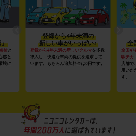
登録から4年未満の
潔」
新しい車がいっぱい♪
全
点検
と
登録から4年未満の新しいクルマ
を多数
全国47
心感と
導入し、快適な車両の提供を追求して
駅チカ
環境に
います。もちろん追加料金は0円です。
店舗で
用いた
す。