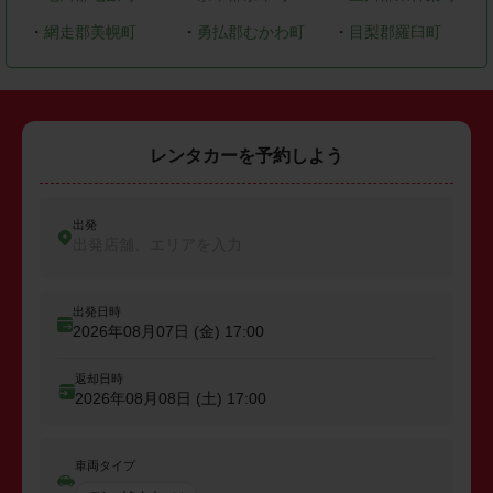
・
網走郡美幌町
・
勇払郡むかわ町
・
目梨郡羅臼町
レンタカーを予約しよう
出発
出発店舗、エリアを入力
出発日時
2026年08月07日 (金)
17:00
返却日時
2026年08月08日 (土)
17:00
車両タイプ