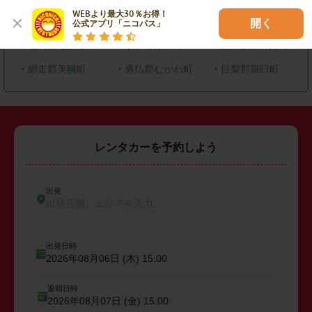
WEBより最大30％お得！

・
恵庭市
・
北広島市
・
石狩市
開く
公式アプリ「ニコパス」
・
亀田郡七飯町
・
余市郡余市町
・
上川郡東神楽町
・
網走郡美幌町
・
勇払郡むかわ町
・
目梨郡羅臼町
レンタカーを予約しよう
出発
出発店舗、エリアを入力
出発日時
2026年08月06日 (木)
15:00
返却日時
2026年08月07日 (金)
15:00