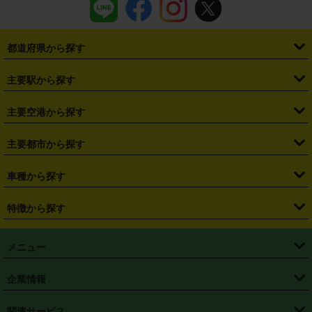
都道府県から探す
・
北海道
・
青森県
・
岩手県
・
宮城県
・
秋田県
・
山形県
主要駅から探す
・
福島県
・
東京都
・
神奈川県
・
埼玉県
・
千葉県
・
茨城県
・
札幌駅
・
仙台駅
・
新宿駅
・
池袋駅
・
渋谷駅
・
東京駅
主要空港から探す
・
栃木県
・
群馬県
・
山梨県
・
愛知県
・
静岡県
・
岐阜県
・
横浜駅
・
川崎駅
・
大宮駅
・
西船橋駅
・
柏駅
・
名古屋駅
・
新千歳空港
・
仙台空港
主要都市から探す
・
長野県
・
新潟県
・
富山県
・
石川県
・
福井県
・
大阪府
・
大阪駅
・
難波駅
・
三宮駅
・
京都駅
・
広島駅
・
博多駅
・
成田空港
・
羽田空港
・
兵庫県
・
京都府
・
滋賀県
・
和歌山県
・
奈良県
・
三重県
・
札幌市
・
仙台市
車種から探す
・
熊本駅
・
那覇空港駅
・
中部国際空港セントレア
・
関西国際空港
・
鳥取県
・
島根県
・
岡山県
・
広島県
・
山口県
・
徳島県
・
千葉市
・
さいたま市
・
軽自動車
・
コンパクトカー
・
ステーションワゴン・セダン
特徴から探す
・
大阪国際空港（伊丹空港）
・
神戸空港
・
香川県
・
愛媛県
・
高知県
・
福岡県
・
佐賀県
・
長崎県
・
横浜市
・
川崎市
・
ミニバン・ワンボックス
・
高級ミニバン・ワンボックス
・
SUV
・
岡山空港
・
徳島空港
・
ハイブリッド
・
宅配レンタカー
・
ETCカードレンタル
・
熊本県
・
大分県
・
宮崎県
・
鹿児島県
・
沖縄県
・
相模原市
・
新潟市
メニュー
・
軽トラック・商用バン
・
福岡空港
・
鹿児島空港
・
長期レンタル
・
深夜時間帯レンタル
・
免責補償プラス
・
静岡市
・
浜松市
・
・
トラック・バン
トップページ
・
はじめての方へ
・
ご利用案内
(タウンエースバン、ライトエースバン等)
企業情報
・
那覇空港
・
パーフェクト補償
・
スタッドレスタイヤ
・
直前予約
・
名古屋市
・
京都市
・
・
トラック・バン
ベストレート保証
・
予約から返却まで
・
・
店舗オリジナル
利用シーン別ガイ
(ハイエースバン・キャラバン等)
・
・
ニコパス(アプリ)
会社概要
・
ニュース
・
国際運転免許証
・
フランチャイズ募集
・
営業時間外返却サービス
・
個人情報保護
関連サービス
・
大阪市
・
堺市