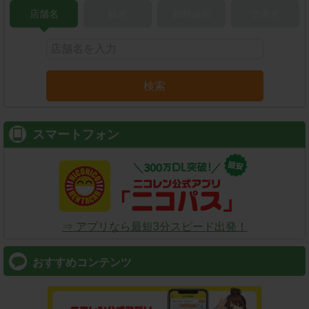
店舗名
駅名
新幹線名
空港名
検索
スマートフォン
⇒ アプリなら最短3分スピード出発！
おすすめコンテンツ