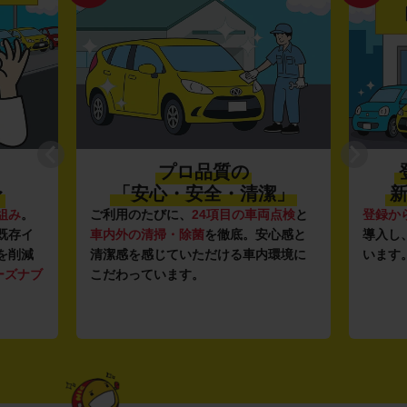
プロ品質の
〜
「安心・安全・清潔」
新
組み
。
ご利用のたびに、
24項目の車両点検
と
登録か
既存イ
車内外の清掃・除菌
を徹底。安心感と
導入し
を削減
清潔感を感じていただける車内環境に
います
ーズナブ
こだわっています。