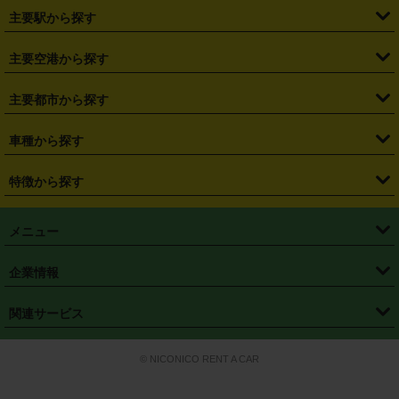
・
北海道
・
青森県
・
岩手県
・
宮城県
・
秋田県
・
山形県
主要駅から探す
・
福島県
・
東京都
・
神奈川県
・
埼玉県
・
千葉県
・
茨城県
・
札幌駅
・
仙台駅
・
新宿駅
・
池袋駅
・
渋谷駅
・
東京駅
主要空港から探す
・
栃木県
・
群馬県
・
山梨県
・
愛知県
・
静岡県
・
岐阜県
・
横浜駅
・
川崎駅
・
大宮駅
・
西船橋駅
・
柏駅
・
名古屋駅
・
新千歳空港
・
仙台空港
主要都市から探す
・
長野県
・
新潟県
・
富山県
・
石川県
・
福井県
・
大阪府
・
大阪駅
・
難波駅
・
三宮駅
・
京都駅
・
広島駅
・
博多駅
・
成田空港
・
羽田空港
・
兵庫県
・
京都府
・
滋賀県
・
和歌山県
・
奈良県
・
三重県
・
札幌市
・
仙台市
車種から探す
・
熊本駅
・
那覇空港駅
・
中部国際空港セントレア
・
関西国際空港
・
鳥取県
・
島根県
・
岡山県
・
広島県
・
山口県
・
徳島県
・
千葉市
・
さいたま市
・
軽自動車
・
コンパクトカー
・
ステーションワゴン・セダン
特徴から探す
・
大阪国際空港（伊丹空港）
・
神戸空港
・
香川県
・
愛媛県
・
高知県
・
福岡県
・
佐賀県
・
長崎県
・
横浜市
・
川崎市
・
ミニバン・ワンボックス
・
高級ミニバン・ワンボックス
・
SUV
・
岡山空港
・
徳島空港
・
ハイブリッド
・
宅配レンタカー
・
ETCカードレンタル
・
熊本県
・
大分県
・
宮崎県
・
鹿児島県
・
沖縄県
・
相模原市
・
新潟市
メニュー
・
軽トラック・商用バン
・
福岡空港
・
鹿児島空港
・
長期レンタル
・
深夜時間帯レンタル
・
免責補償プラス
・
静岡市
・
浜松市
・
・
トラック・バン
トップページ
・
はじめての方へ
・
ご利用案内
(タウンエースバン、ライトエースバン等)
企業情報
・
那覇空港
・
パーフェクト補償
・
スタッドレスタイヤ
・
直前予約
・
名古屋市
・
京都市
・
・
トラック・バン
ベストレート保証
・
予約から返却まで
・
・
店舗オリジナル
利用シーン別ガイ
(ハイエースバン・キャラバン等)
・
・
ニコパス(アプリ)
会社概要
・
ニュース
・
国際運転免許証
・
フランチャイズ募集
・
営業時間外返却サービス
・
個人情報保護
関連サービス
・
大阪市
・
堺市
ド
・
・
レッカー搬送サービス
カスタマーハラスメントに対する基本方針
・
神戸市
・
岡山市
・
・
車種・料金
カーリースなら「定額ニコノリパック」
・
店舗を探す
・
キャンペーン
© NICONICO RENT A CAR
・
特定商取引法に基づく表記
・
旅行業約款
・
広島市
・
北九州市
・
・
会員特典
超短期カーリースの「ニコリース」
・
選ばれる理由
・
安心・安全への取
り組み