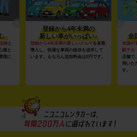
登録から4年未満の
潔」
新しい車がいっぱい♪
全
点検
と
登録から4年未満の新しいクルマ
を多数
全国47
心感と
導入し、快適な車両の提供を追求して
駅チカ
環境に
います。もちろん追加料金は0円です。
店舗で
用いた
す。