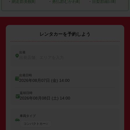
・
網走郡美幌町
・
勇払郡むかわ町
・
目梨郡羅臼町
レンタカーを予約しよう
出発
出発店舗、エリアを入力
出発日時
2026年08月07日 (金)
14:00
返却日時
2026年08月08日 (土)
14:00
車両タイプ
コンパクトカー