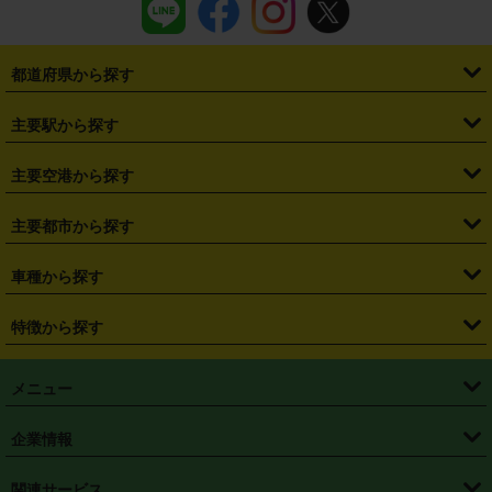
都道府県から探す
・
北海道
・
青森県
・
岩手県
・
宮城県
・
秋田県
・
山形県
主要駅から探す
・
福島県
・
東京都
・
神奈川県
・
埼玉県
・
千葉県
・
茨城県
・
札幌駅
・
仙台駅
・
新宿駅
・
池袋駅
・
渋谷駅
・
東京駅
主要空港から探す
・
栃木県
・
群馬県
・
山梨県
・
愛知県
・
静岡県
・
岐阜県
・
横浜駅
・
川崎駅
・
大宮駅
・
西船橋駅
・
柏駅
・
名古屋駅
・
新千歳空港
・
仙台空港
主要都市から探す
・
長野県
・
新潟県
・
富山県
・
石川県
・
福井県
・
大阪府
・
大阪駅
・
難波駅
・
三宮駅
・
京都駅
・
広島駅
・
博多駅
・
成田空港
・
羽田空港
・
兵庫県
・
京都府
・
滋賀県
・
和歌山県
・
奈良県
・
三重県
・
札幌市
・
仙台市
車種から探す
・
熊本駅
・
那覇空港駅
・
中部国際空港セントレア
・
関西国際空港
・
鳥取県
・
島根県
・
岡山県
・
広島県
・
山口県
・
徳島県
・
千葉市
・
さいたま市
・
軽自動車
・
コンパクトカー
・
ステーションワゴン・セダン
特徴から探す
・
大阪国際空港（伊丹空港）
・
神戸空港
・
香川県
・
愛媛県
・
高知県
・
福岡県
・
佐賀県
・
長崎県
・
横浜市
・
川崎市
・
ミニバン・ワンボックス
・
高級ミニバン・ワンボックス
・
SUV
・
岡山空港
・
徳島空港
・
ハイブリッド
・
宅配レンタカー
・
ETCカードレンタル
・
熊本県
・
大分県
・
宮崎県
・
鹿児島県
・
沖縄県
・
相模原市
・
新潟市
メニュー
・
軽トラック・商用バン
・
福岡空港
・
鹿児島空港
・
長期レンタル
・
深夜時間帯レンタル
・
免責補償プラス
・
静岡市
・
浜松市
・
・
トラック・バン
トップページ
・
はじめての方へ
・
ご利用案内
(タウンエースバン、ライトエースバン等)
企業情報
・
那覇空港
・
パーフェクト補償
・
スタッドレスタイヤ
・
直前予約
・
名古屋市
・
京都市
・
・
トラック・バン
ベストレート保証
・
予約から返却まで
・
・
店舗オリジナル
利用シーン別ガイ
(ハイエースバン・キャラバン等)
・
・
ニコパス(アプリ)
会社概要
・
ニュース
・
国際運転免許証
・
フランチャイズ募集
・
営業時間外返却サービス
・
個人情報保護
関連サービス
・
大阪市
・
堺市
ド