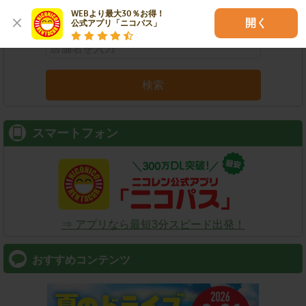
店舗名
駅名
新幹線名
空港名
WEBより最大30％お得！

開く
公式アプリ「ニコパス」
検索
スマートフォン
⇒ アプリなら最短3分スピード出発！
おすすめコンテンツ