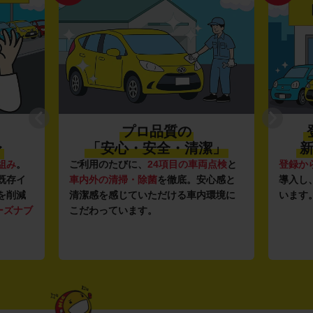
プロ品質の
〜
「安心・安全・清潔」
新
組み
。
ご利用のたびに、
24項目の車両点検
と
登録か
既存イ
車内外の清掃・除菌
を徹底。安心感と
導入し
を削減
清潔感を感じていただける車内環境に
います
ーズナブ
こだわっています。