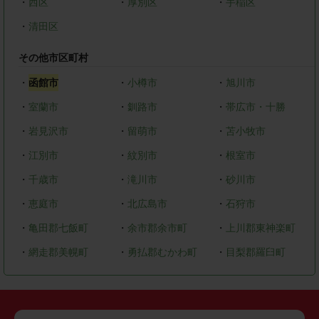
・
西区
・
厚別区
・
手稲区
・
清田区
その他市区町村
・
函館市
・
小樽市
・
旭川市
・
室蘭市
・
釧路市
・
帯広市・十勝
・
岩見沢市
・
留萌市
・
苫小牧市
・
江別市
・
紋別市
・
根室市
・
千歳市
・
滝川市
・
砂川市
・
恵庭市
・
北広島市
・
石狩市
・
亀田郡七飯町
・
余市郡余市町
・
上川郡東神楽町
・
網走郡美幌町
・
勇払郡むかわ町
・
目梨郡羅臼町