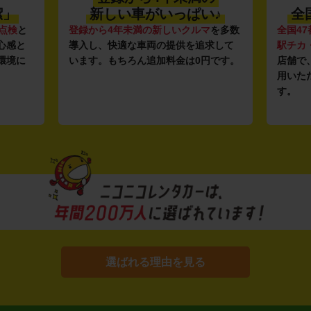
潔」
新しい車がいっぱい♪
全
点検
と
登録から4年未満の新しいクルマ
を多数
全国47
心感と
導入し、快適な車両の提供を追求して
駅チカ
環境に
います。もちろん追加料金は0円です。
店舗で
用いた
す。
選ばれる理由を見る