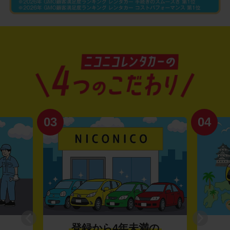
03
04
登録から4年未満の