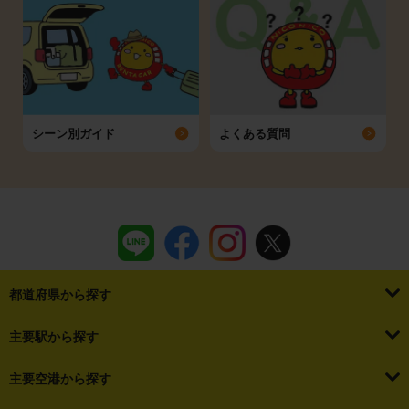
シーン別ガイド
よくある質問
都道府県から探す
・
北海道
・
青森県
・
岩手県
・
宮城県
・
秋田県
・
山形県
主要駅から探す
・
福島県
・
東京都
・
神奈川県
・
埼玉県
・
千葉県
・
茨城県
・
札幌駅
・
仙台駅
・
新宿駅
・
池袋駅
・
渋谷駅
・
東京駅
主要空港から探す
・
栃木県
・
群馬県
・
山梨県
・
愛知県
・
静岡県
・
岐阜県
・
横浜駅
・
川崎駅
・
大宮駅
・
西船橋駅
・
柏駅
・
名古屋駅