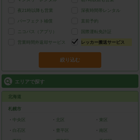
夜21時以降も営業
深夜時間帯レンタル
パーフェクト補償
直前予約
ニコパス（アプリ）
国際運転免許証
営業時間外返却サービス
レッカー搬送サービス
絞り込む
エリアで探す
北海道
札幌市
・
中央区
・
北区
・
東区
・
白石区
・
豊平区
・
南区