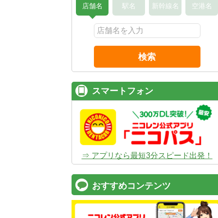
店舗名
駅名
新幹線名
空港名
検索
スマートフォン
⇒ アプリなら最短3分スピード出発！
おすすめコンテンツ