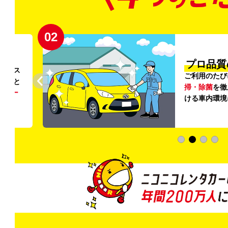
02
円〜
プロ品質
リンス
ご利用のたび
ること
掃・除菌
を徹
う
リー
ける車内環境