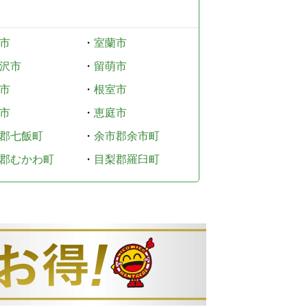
市
・
室蘭市
沢市
・
留萌市
市
・
根室市
市
・
恵庭市
郡七飯町
・
余市郡余市町
郡むかわ町
・
目梨郡羅臼町