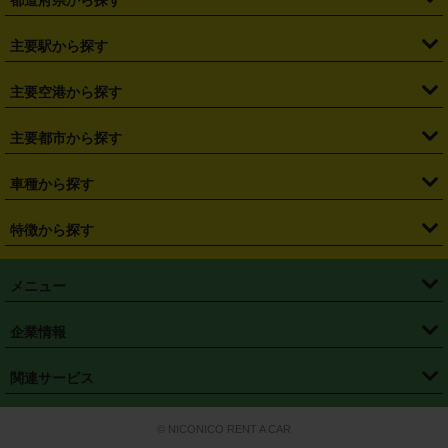
・
北海道
・
青森県
・
岩手県
・
宮城県
・
秋田県
・
山形県
主要駅から探す
・
福島県
・
東京都
・
神奈川県
・
埼玉県
・
千葉県
・
茨城県
・
札幌駅
・
仙台駅
・
新宿駅
・
池袋駅
・
渋谷駅
・
東京駅
主要空港から探す
・
栃木県
・
群馬県
・
山梨県
・
愛知県
・
静岡県
・
岐阜県
・
横浜駅
・
川崎駅
・
大宮駅
・
西船橋駅
・
柏駅
・
名古屋駅
・
新千歳空港
・
仙台空港
主要都市から探す
・
長野県
・
新潟県
・
富山県
・
石川県
・
福井県
・
大阪府
・
大阪駅
・
難波駅
・
三宮駅
・
京都駅
・
広島駅
・
博多駅
・
成田空港
・
羽田空港
・
兵庫県
・
京都府
・
滋賀県
・
和歌山県
・
奈良県
・
三重県
・
札幌市
・
仙台市
車種から探す
・
熊本駅
・
那覇空港駅
・
中部国際空港セントレア
・
関西国際空港
・
鳥取県
・
島根県
・
岡山県
・
広島県
・
山口県
・
徳島県
・
千葉市
・
さいたま市
・
軽自動車
・
コンパクトカー
・
ステーションワゴン・セダン
特徴から探す
・
大阪国際空港（伊丹空港）
・
神戸空港
・
香川県
・
愛媛県
・
高知県
・
福岡県
・
佐賀県
・
長崎県
・
横浜市
・
川崎市
・
ミニバン・ワンボックス
・
高級ミニバン・ワンボックス
・
SUV
・
岡山空港
・
徳島空港
・
ハイブリッド
・
宅配レンタカー
・
ETCカードレンタル
・
熊本県
・
大分県
・
宮崎県
・
鹿児島県
・
沖縄県
・
相模原市
・
新潟市
メニュー
・
軽トラック・商用バン
・
福岡空港
・
鹿児島空港
・
長期レンタル
・
深夜時間帯レンタル
・
免責補償プラス
・
静岡市
・
浜松市
・
・
トラック・バン
トップページ
・
はじめての方へ
・
ご利用案内
(タウンエースバン、ライトエースバン等)
企業情報
・
那覇空港
・
パーフェクト補償
・
スタッドレスタイヤ
・
直前予約
・
名古屋市
・
京都市
・
・
トラック・バン
ベストレート保証
・
予約から返却まで
・
・
店舗オリジナル
利用シーン別ガイ
(ハイエースバン・キャラバン等)
・
・
ニコパス(アプリ)
会社概要
・
ニュース
・
国際運転免許証
・
フランチャイズ募集
・
営業時間外返却サービス
・
個人情報保護
関連サービス
・
大阪市
・
堺市
ド
・
・
レッカー搬送サービス
カスタマーハラスメントに対する基本方針
・
神戸市
・
岡山市
・
・
車種・料金
カーリースなら「定額ニコノリパック」
・
店舗を探す
・
キャンペーン
© NICONICO RENT A CAR
・
特定商取引法に基づく表記
・
旅行業約款
・
広島市
・
北九州市
・
・
会員特典
超短期カーリースの「ニコリース」
・
選ばれる理由
・
安心・安全への取