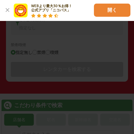
コンパクトカー
WEBより最大30％お得！

開く
公式アプリ「ニコパス」
その他の検索条件
指定なし
禁煙/喫煙
指定無し
禁煙
喫煙
レンタカーを検索する
こだわり条件で検索
店舗名
駅名
新幹線名
空港名