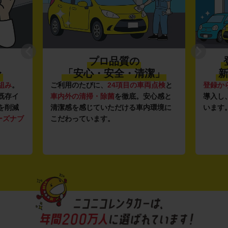
プロ品質の
〜
「安心・安全・清潔」
新
組み
。
ご利用のたびに、
24項目の車両点検
と
登録か
既存イ
車内外の清掃・除菌
を徹底。安心感と
導入し
を削減
清潔感を感じていただける車内環境に
います
ーズナブ
こだわっています。