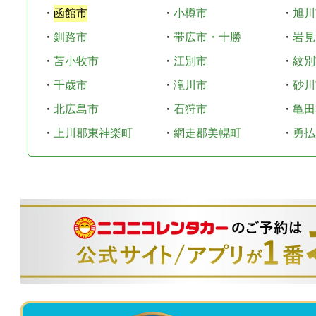
・
函館市
・
小樽市
・
旭川
・
釧路市
・
帯広市・十勝
・
岩見
・
苫小牧市
・
江別市
・
紋別
・
千歳市
・
滝川市
・
砂川
・
北広島市
・
石狩市
・
亀田
・
上川郡東神楽町
・
網走郡美幌町
・
勇払