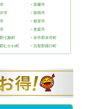
市
・
室蘭市
沢市
・
留萌市
市
・
根室市
市
・
恵庭市
郡七飯町
・
余市郡余市町
郡むかわ町
・
目梨郡羅臼町