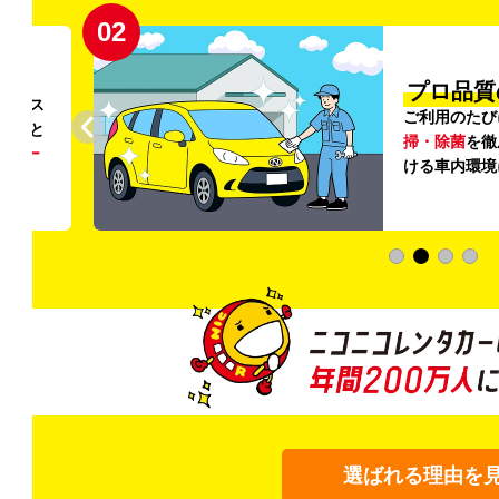
02
円〜
プロ品質
リンス
ご利用のたび
ること
掃・除菌
を徹
う
リー
ける車内環境
選ばれる理由を