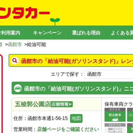
ご利用案内
キャンペーン
選ばれる理由
よくある
道
>
函館市
>
給油可能
函館市の「給油可能(ガソリンスタンド)」レン
エリアで探す：
函館市の「給油可能(ガソリンスタンド)」ニ
五稜郭公園店
保有車両クラ
住所：
函館市本通1-56-15
地図
営業時間：
店舗ページをご確認ください