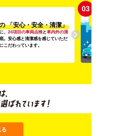
03
の
「安心・安全・清潔」
に、
24項目の車両点検
と
車内外の清
底。安心感と清潔感を感じていただ
にこだわっています。
見る