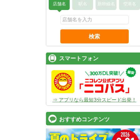
店舗名
駅名
新幹線名
空港名
検索
スマートフォン
⇒ アプリなら最短3分スピード出発！
おすすめコンテンツ