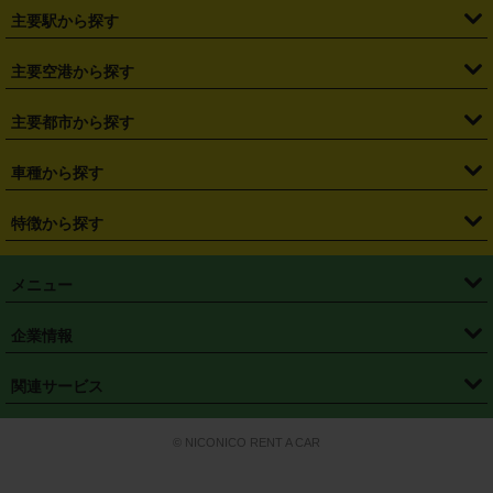
・
北海道
・
青森県
・
岩手県
・
宮城県
・
秋田県
・
山形県
主要駅から探す
・
福島県
・
東京都
・
神奈川県
・
埼玉県
・
千葉県
・
茨城県
・
札幌駅
・
仙台駅
・
新宿駅
・
池袋駅
・
渋谷駅
・
東京駅
主要空港から探す
・
栃木県
・
群馬県
・
山梨県
・
愛知県
・
静岡県
・
岐阜県
・
横浜駅
・
川崎駅
・
大宮駅
・
西船橋駅
・
柏駅
・
名古屋駅
・
新千歳空港
・
仙台空港
主要都市から探す
・
長野県
・
新潟県
・
富山県
・
石川県
・
福井県
・
大阪府
・
大阪駅
・
難波駅
・
三宮駅
・
京都駅
・
広島駅
・
博多駅
・
成田空港
・
羽田空港
・
兵庫県
・
京都府
・
滋賀県
・
和歌山県
・
奈良県
・
三重県
・
札幌市
・
仙台市
車種から探す
・
熊本駅
・
那覇空港駅
・
中部国際空港セントレア
・
関西国際空港
・
鳥取県
・
島根県
・
岡山県
・
広島県
・
山口県
・
徳島県
・
千葉市
・
さいたま市
・
軽自動車
・
コンパクトカー
・
ステーションワゴン・セダン
特徴から探す
・
大阪国際空港（伊丹空港）
・
神戸空港
・
香川県
・
愛媛県
・
高知県
・
福岡県
・
佐賀県
・
長崎県
・
横浜市
・
川崎市
・
ミニバン・ワンボックス
・
高級ミニバン・ワンボックス
・
SUV
・
岡山空港
・
徳島空港
・
ハイブリッド
・
宅配レンタカー
・
ETCカードレンタル
・
熊本県
・
大分県
・
宮崎県
・
鹿児島県
・
沖縄県
・
相模原市
・
新潟市
メニュー
・
軽トラック・商用バン
・
福岡空港
・
鹿児島空港
・
長期レンタル
・
深夜時間帯レンタル
・
免責補償プラス
・
静岡市
・
浜松市
・
・
トラック・バン
トップページ
・
はじめての方へ
・
ご利用案内
(タウンエースバン、ライトエースバン等)
企業情報
・
那覇空港
・
パーフェクト補償
・
スタッドレスタイヤ
・
直前予約
・
名古屋市
・
京都市
・
・
トラック・バン
ベストレート保証
・
予約から返却まで
・
・
店舗オリジナル
利用シーン別ガイ
(ハイエースバン・キャラバン等)
・
・
ニコパス(アプリ)
会社概要
・
ニュース
・
国際運転免許証
・
フランチャイズ募集
・
営業時間外返却サービス
・
個人情報保護
関連サービス
・
大阪市
・
堺市
ド
・
・
レッカー搬送サービス
カスタマーハラスメントに対する基本方針
・
神戸市
・
岡山市
・
・
車種・料金
カーリースなら「定額ニコノリパック」
・
店舗を探す
・
キャンペーン
© NICONICO RENT A CAR
・
特定商取引法に基づく表記
・
旅行業約款
・
広島市
・
北九州市
・
・
会員特典
超短期カーリースの「ニコリース」
・
選ばれる理由
・
安心・安全への取
り組み