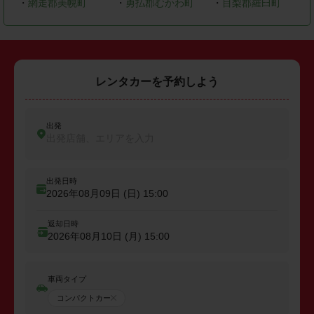
・
網走郡美幌町
・
勇払郡むかわ町
・
目梨郡羅臼町
レンタカーを予約しよう
出発
出発店舗、エリアを入力
出発日時
2026年08月09日 (日)
15:00
返却日時
2026年08月10日 (月)
15:00
車両タイプ
コンパクトカー