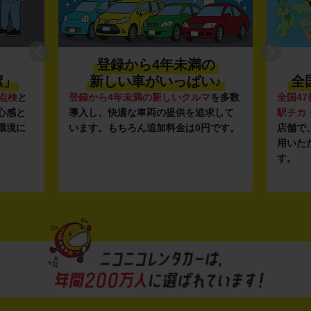
登録から4年未満の
潔」
新しい車がいっぱい♪
全
点検
と
登録から4年未満の新しいクルマ
を多数
全国47
心感と
導入し、快適な車両の提供を追求して
駅チカ
環境に
います。もちろん追加料金は0円です。
店舗で
用いた
す。