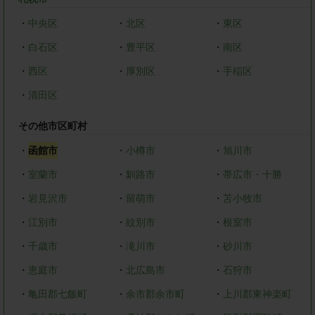
・
中央区
・
北区
・
東区
・
白石区
・
豊平区
・
南区
・
西区
・
厚別区
・
手稲区
・
清田区
その他市区町村
・
函館市
・
小樽市
・
旭川市
・
室蘭市
・
釧路市
・
帯広市・十勝
・
岩見沢市
・
留萌市
・
苫小牧市
・
江別市
・
紋別市
・
根室市
・
千歳市
・
滝川市
・
砂川市
・
恵庭市
・
北広島市
・
石狩市
・
亀田郡七飯町
・
余市郡余市町
・
上川郡東神楽町