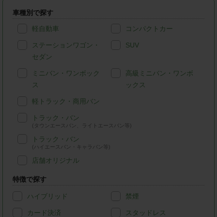
車種別で探す
軽自動車
コンパクトカー
ステーションワゴン・
SUV
セダン
ミニバン・ワンボック
高級ミニバン・ワンボ
ス
ックス
軽トラック・商用バン
トラック・バン
(タウンエースバン、ライトエースバン等)
トラック・バン
(ハイエースバン・キャラバン等)
店舗オリジナル
特徴で探す
ハイブリッド
禁煙
カード決済
スタッドレス