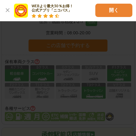
函館桔梗店
WEBより最大30％お得！

開く
公式アプリ「ニコパス」
住所：
函館市桔梗1-2-7
地図
営業時間：
08:00-20:00
この店舗で予約する
保有車両クラス
各種サービス
函館駅前店