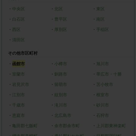
・
中央区
・
北区
・
東区
・
白石区
・
豊平区
・
南区
・
西区
・
厚別区
・
手稲区
・
清田区
その他市区町村
・
函館市
・
小樽市
・
旭川市
・
室蘭市
・
釧路市
・
帯広市・十勝
・
岩見沢市
・
留萌市
・
苫小牧市
・
江別市
・
紋別市
・
根室市
・
千歳市
・
滝川市
・
砂川市
・
恵庭市
・
北広島市
・
石狩市
・
亀田郡七飯町
・
余市郡余市町
・
上川郡東神楽町
・
網走郡美幌町
・
勇払郡むかわ町
・
目梨郡羅臼町