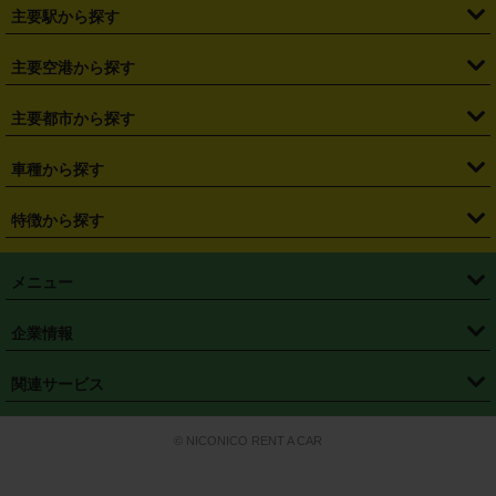
・
北海道
・
青森県
・
岩手県
・
宮城県
・
秋田県
・
山形県
主要駅から探す
・
福島県
・
東京都
・
神奈川県
・
埼玉県
・
千葉県
・
茨城県
・
札幌駅
・
仙台駅
・
新宿駅
・
池袋駅
・
渋谷駅
・
東京駅
主要空港から探す
・
栃木県
・
群馬県
・
山梨県
・
愛知県
・
静岡県
・
岐阜県
・
横浜駅
・
川崎駅
・
大宮駅
・
西船橋駅
・
柏駅
・
名古屋駅
・
新千歳空港
・
仙台空港
主要都市から探す
・
長野県
・
新潟県
・
富山県
・
石川県
・
福井県
・
大阪府
・
大阪駅
・
難波駅
・
三宮駅
・
京都駅
・
広島駅
・
博多駅
・
成田空港
・
羽田空港
・
兵庫県
・
京都府
・
滋賀県
・
和歌山県
・
奈良県
・
三重県
・
札幌市
・
仙台市
車種から探す
・
熊本駅
・
那覇空港駅
・
中部国際空港セントレア
・
関西国際空港
・
鳥取県
・
島根県
・
岡山県
・
広島県
・
山口県
・
徳島県
・
千葉市
・
さいたま市
・
軽自動車
・
コンパクトカー
・
ステーションワゴン・セダン
特徴から探す
・
大阪国際空港（伊丹空港）
・
神戸空港
・
香川県
・
愛媛県
・
高知県
・
福岡県
・
佐賀県
・
長崎県
・
横浜市
・
川崎市
・
ミニバン・ワンボックス
・
高級ミニバン・ワンボックス
・
SUV
・
岡山空港
・
徳島空港
・
ハイブリッド
・
宅配レンタカー
・
ETCカードレンタル
・
熊本県
・
大分県
・
宮崎県
・
鹿児島県
・
沖縄県
・
相模原市
・
新潟市
メニュー
・
軽トラック・商用バン
・
福岡空港
・
鹿児島空港
・
長期レンタル
・
深夜時間帯レンタル
・
免責補償プラス
・
静岡市
・
浜松市
・
・
トラック・バン
トップページ
・
はじめての方へ
・
ご利用案内
(タウンエースバン、ライトエースバン等)
企業情報
・
那覇空港
・
パーフェクト補償
・
スタッドレスタイヤ
・
直前予約
・
名古屋市
・
京都市
・
・
トラック・バン
ベストレート保証
・
予約から返却まで
・
・
店舗オリジナル
利用シーン別ガイ
(ハイエースバン・キャラバン等)
・
・
ニコパス(アプリ)
会社概要
・
ニュース
・
国際運転免許証
・
フランチャイズ募集
・
営業時間外返却サービス
・
個人情報保護
関連サービス
・
大阪市
・
堺市
ド
・
・
レッカー搬送サービス
カスタマーハラスメントに対する基本方針
・
神戸市
・
岡山市
・
・
車種・料金
カーリースなら「定額ニコノリパック」
・
店舗を探す
・
キャンペーン
© NICONICO RENT A CAR
・
特定商取引法に基づく表記
・
旅行業約款
・
広島市
・
北九州市
・
・
会員特典
超短期カーリースの「ニコリース」
・
選ばれる理由
・
安心・安全への取
り組み