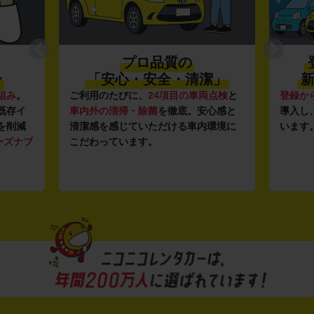
プロ品質の
〜
「安心・安全・清潔」
新
組み
。
ご利用のたびに、
24項目の車両点検
と
登録か
既存イ
車内外の清掃・除菌
を徹底。安心感と
導入し
を削減
清潔感を感じていただける車内環境に
います
ーズナブ
こだわっています。